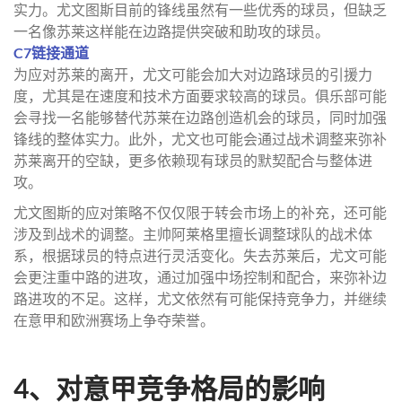
实力。尤文图斯目前的锋线虽然有一些优秀的球员，但缺乏
一名像苏莱这样能在边路提供突破和助攻的球员。
C7链接通道
为应对苏莱的离开，尤文可能会加大对边路球员的引援力
度，尤其是在速度和技术方面要求较高的球员。俱乐部可能
会寻找一名能够替代苏莱在边路创造机会的球员，同时加强
锋线的整体实力。此外，尤文也可能会通过战术调整来弥补
苏莱离开的空缺，更多依赖现有球员的默契配合与整体进
攻。
尤文图斯的应对策略不仅仅限于转会市场上的补充，还可能
涉及到战术的调整。主帅阿莱格里擅长调整球队的战术体
系，根据球员的特点进行灵活变化。失去苏莱后，尤文可能
会更注重中路的进攻，通过加强中场控制和配合，来弥补边
路进攻的不足。这样，尤文依然有可能保持竞争力，并继续
在意甲和欧洲赛场上争夺荣誉。
4、对意甲竞争格局的影响