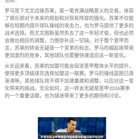
罗马签下尤文边锋苏莱，是一笔充满战略意义的交易，体现
了俱乐部对于未来的规划和对现有阵容的强化。苏莱不仅能
够在短期内提升球队锋线的攻击力，也为罗马提供了更多的
战术选择。而尤文图斯虽然失去了这一年轻才俊，但也必然
会做出相应的调整，力图弥补这一空缺。对于整个意甲而
言，苏莱的转会无疑是一个变革的标志，罗马的崛起将带来
更加激烈的竞争，其他球队也需要快速适应这一新变化。
从长远来看，苏莱的加盟可能会促进意甲整体水平的提升，
使得更多顶级球员选择加盟这一联赛。罗马的锋线蓝图已逐
渐清晰，其他球队将不得不加速重建和调整，以应对这一变
化带来的挑战。无论如何，这一转会无疑是意甲2026赛季
的一个重要话题，也为球迷带来了更多的期待和讨论。