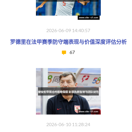
2026-06-09 14:40:57
罗德里在法甲赛季防守端表现与价值深度评估分析
67
2026-06-10 11:28:24