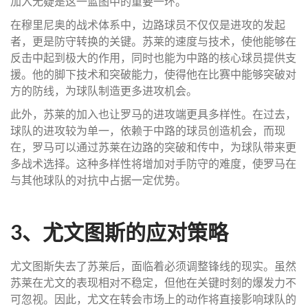
加入无疑是这一蓝图中的重要一环。
在穆里尼奥的战术体系中，边路球员不仅仅是进攻的发起
者，更是防守转换的关键。苏莱的速度与技术，使他能够在
反击中起到极大的作用，同时也能为中路的核心球员提供支
援。他的脚下技术和突破能力，使得他在比赛中能够突破对
方的防线，为球队制造更多进攻机会。
此外，苏莱的加入也让罗马的进攻端更具多样性。在过去，
球队的进攻较为单一，依赖于中路的球员创造机会，而现
在，罗马可以通过苏莱在边路的突破和传中，为球队带来更
多战术选择。这种多样性将增加对手防守的难度，使罗马在
与其他球队的对抗中占据一定优势。
3、尤文图斯的应对策略
尤文图斯失去了苏莱后，面临着必须调整锋线的现实。虽然
苏莱在尤文的表现相对不稳定，但他在关键时刻的爆发力不
可忽视。因此，尤文在转会市场上的动作将直接影响球队的