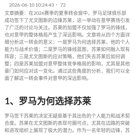
2026-06-10 10:24:43
72
文章摘要：在2026赛季的夏季转会窗中，罗马足球俱乐部
成功签下了尤文图斯的边锋苏莱，这一举动在意甲赛场引发
了广泛的讨论与关注。苏莱的加盟不仅加强了罗马的锋线，
也对意甲的整体格局产生了深远影响。文章将从四个方面详
细分析这一转会的意义：一是罗马为何选择苏莱，他的个人
能力与战术价值；二是罗马的锋线蓝图，苏莱如何融入现有
阵容；三是尤文图斯的应对策略，他们失去苏莱后如何调
整；四是苏莱加盟对意甲整体竞争格局的影响，尤其是其他
豪门如何应对这一变化。通过这些角度的分析，我们可以全
面了解这一转会事件对意甲的深远影响。
1、罗马为何选择苏莱
罗马签下苏莱的决定无疑是基于其出色的个人能力和战术契
合度。苏莱在尤文图斯的表现可圈可点，尤其在边路的突破
和进攻组织上展现了极大的潜力。作为一名年轻的边锋，苏