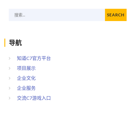
搜索...
SEARCH
导航
知道C7官方平台
项目展示
企业文化
企业服务
交流C7游戏入口