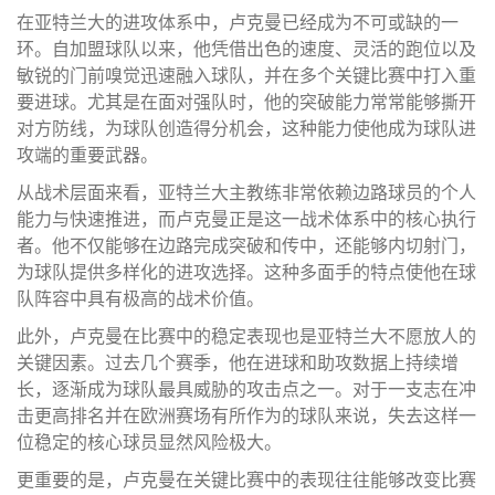
在亚特兰大的进攻体系中，卢克曼已经成为不可或缺的一
环。自加盟球队以来，他凭借出色的速度、灵活的跑位以及
敏锐的门前嗅觉迅速融入球队，并在多个关键比赛中打入重
要进球。尤其是在面对强队时，他的突破能力常常能够撕开
对方防线，为球队创造得分机会，这种能力使他成为球队进
攻端的重要武器。
从战术层面来看，亚特兰大主教练非常依赖边路球员的个人
能力与快速推进，而卢克曼正是这一战术体系中的核心执行
者。他不仅能够在边路完成突破和传中，还能够内切射门，
为球队提供多样化的进攻选择。这种多面手的特点使他在球
队阵容中具有极高的战术价值。
此外，卢克曼在比赛中的稳定表现也是亚特兰大不愿放人的
关键因素。过去几个赛季，他在进球和助攻数据上持续增
长，逐渐成为球队最具威胁的攻击点之一。对于一支志在冲
击更高排名并在欧洲赛场有所作为的球队来说，失去这样一
位稳定的核心球员显然风险极大。
更重要的是，卢克曼在关键比赛中的表现往往能够改变比赛