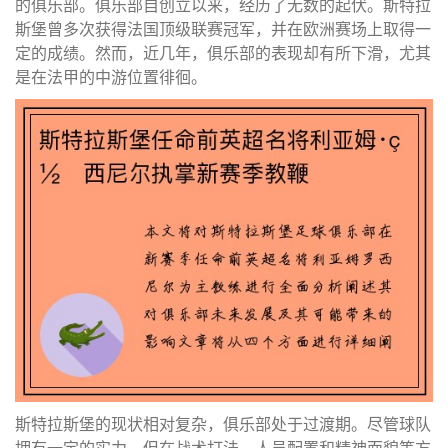
的俱乐部。俱乐部自创立以来，经历了无数的起伏。斯特拉
斯堡曾多次获得法国顶级联赛冠军，并在欧洲赛场上取得一
定的成绩。然而，近几年，俱乐部的表现却有所下滑，尤其
是在法甲的中游位置徘徊。
斯特拉斯堡的现状相对复杂，俱乐部处于过渡期。尽管球队
拥有一定的实力，但在战术打法、人员配置和精神面貌等方