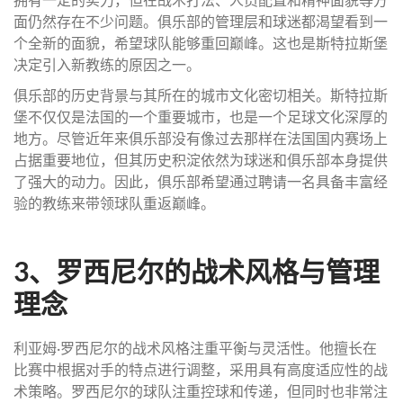
面仍然存在不少问题。俱乐部的管理层和球迷都渴望看到一
个全新的面貌，希望球队能够重回巅峰。这也是斯特拉斯堡
决定引入新教练的原因之一。
俱乐部的历史背景与其所在的城市文化密切相关。斯特拉斯
堡不仅仅是法国的一个重要城市，也是一个足球文化深厚的
地方。尽管近年来俱乐部没有像过去那样在法国国内赛场上
占据重要地位，但其历史积淀依然为球迷和俱乐部本身提供
了强大的动力。因此，俱乐部希望通过聘请一名具备丰富经
验的教练来带领球队重返巅峰。
3、罗西尼尔的战术风格与管理
理念
利亚姆·罗西尼尔的战术风格注重平衡与灵活性。他擅长在
比赛中根据对手的特点进行调整，采用具有高度适应性的战
术策略。罗西尼尔的球队注重控球和传递，但同时也非常注