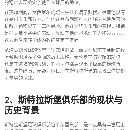
的稳定表现奠定了他作为球员的地位。
在英超期间，罗西尼尔的职业生涯充满了起伏。尽管他没有
在豪门俱乐部效力，但他在西布朗和维拉的经历为他后来的
执教之路积累了丰富的经验。他在这些俱乐部的表现，特别
是在关键比赛中的表现，展现了他的战术理解力和领导力，
这为他后来转型成为教练奠定了基础。
从球员到教练的转型往往充满挑战，而罗西尼尔在英超的经
历帮助他培养了全面的战术思维。无论是在防守端的站位，
还是在进攻端的策划，罗西尼尔都展现出了极高的足球智
商。这些经历，无疑为他日后在斯特拉斯堡的执教工作提供
了坚实的基础。
2、斯特拉斯堡俱乐部的现状与
历史背景
斯特拉斯堡足球俱乐部位于法国东部，是一支具有丰富历史