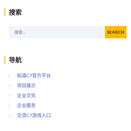
搜索
搜索...
SEARCH
导航
知道C7官方平台
项目展示
企业文化
企业服务
交流C7游戏入口