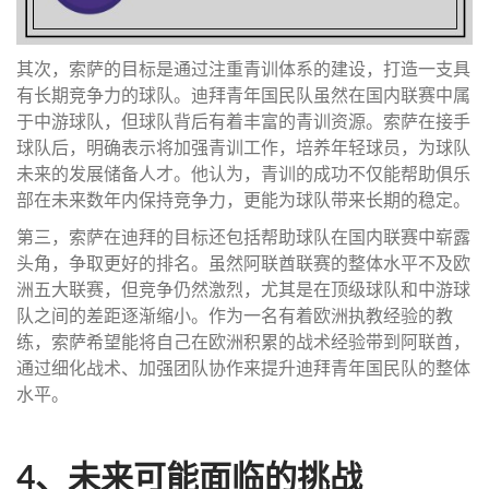
其次，索萨的目标是通过注重青训体系的建设，打造一支具
有长期竞争力的球队。迪拜青年国民队虽然在国内联赛中属
于中游球队，但球队背后有着丰富的青训资源。索萨在接手
球队后，明确表示将加强青训工作，培养年轻球员，为球队
未来的发展储备人才。他认为，青训的成功不仅能帮助俱乐
部在未来数年内保持竞争力，更能为球队带来长期的稳定。
第三，索萨在迪拜的目标还包括帮助球队在国内联赛中崭露
头角，争取更好的排名。虽然阿联酋联赛的整体水平不及欧
洲五大联赛，但竞争仍然激烈，尤其是在顶级球队和中游球
队之间的差距逐渐缩小。作为一名有着欧洲执教经验的教
练，索萨希望能将自己在欧洲积累的战术经验带到阿联酋，
通过细化战术、加强团队协作来提升迪拜青年国民队的整体
水平。
4、未来可能面临的挑战