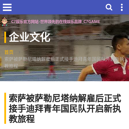
企业文化
首页
索萨被萨勒尼塔纳解雇后正式接手迪拜青年国民队开启新执
教旅程
索萨被萨勒尼塔纳解雇后正式
接手迪拜青年国民队开启新执
教旅程