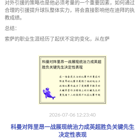
对外引援的策略也是他必须考量的一个重要因素，如何通过
合理的引援提升球队整体实力，将会直接影响他在迪拜的执
教成绩。
总结：
索萨的职业生涯经历了起伏不定的变化，从在萨
2026-07-06 12:23:40
科曼对阵里昂一战展现统治力成英超胜负关键先生
决定性表现