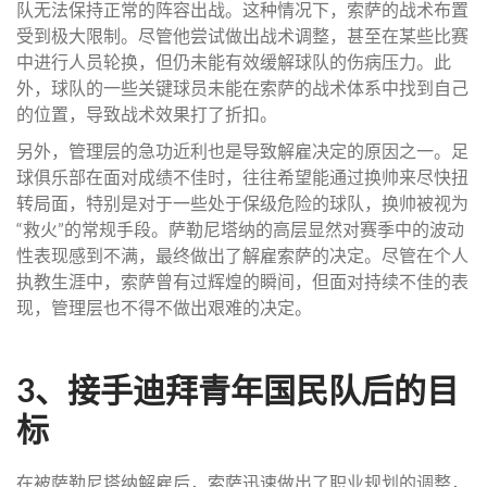
队无法保持正常的阵容出战。这种情况下，索萨的战术布置
受到极大限制。尽管他尝试做出战术调整，甚至在某些比赛
中进行人员轮换，但仍未能有效缓解球队的伤病压力。此
外，球队的一些关键球员未能在索萨的战术体系中找到自己
的位置，导致战术效果打了折扣。
另外，管理层的急功近利也是导致解雇决定的原因之一。足
球俱乐部在面对成绩不佳时，往往希望能通过换帅来尽快扭
转局面，特别是对于一些处于保级危险的球队，换帅被视为
“救火”的常规手段。萨勒尼塔纳的高层显然对赛季中的波动
性表现感到不满，最终做出了解雇索萨的决定。尽管在个人
执教生涯中，索萨曾有过辉煌的瞬间，但面对持续不佳的表
现，管理层也不得不做出艰难的决定。
3、接手迪拜青年国民队后的目
标
在被萨勒尼塔纳解雇后，索萨迅速做出了职业规划的调整，