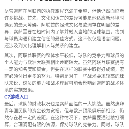
尽管索萨在阿联酋的执教旅程充满了希望，但他仍然面临着
许多挑战。首先，文化和语言的差异可能是他适应新环境时
遇到的最大障碍。阿联酋的足球文化与欧洲存在明显的差
异，索萨需要在短时间内了解并融入当地的足球氛围，找到
与球员沟通和建立信任的最佳方式。这不仅仅是语言问题，
还涉及到文化理解和人际关系的建立。
其次，阿联酋联赛的整体水平较低，球队的竞争力和球员的
个人能力与欧洲大联赛相比差距较大。虽然阿联酋联赛拥有
一定的知名度和资金，但要在这样的联赛中取得好成绩，索
萨必须付出更多的努力。特别是对于一些战术要求较高的球
队来说，球员的能力和战术理解可能会影响到索萨的战术体
系的实施效果。
C7游戏入口
最后，球队的财政状况也是索萨面临的一大挑战。虽然迪拜
青年国民队的资金较为宽裕，但与欧洲顶级俱乐部相比，仍
然存在着一定的差距。在这种情况下，索萨需要通过精打细
算，合理调配有限的资源，保持球队的竞争力。同时，球队