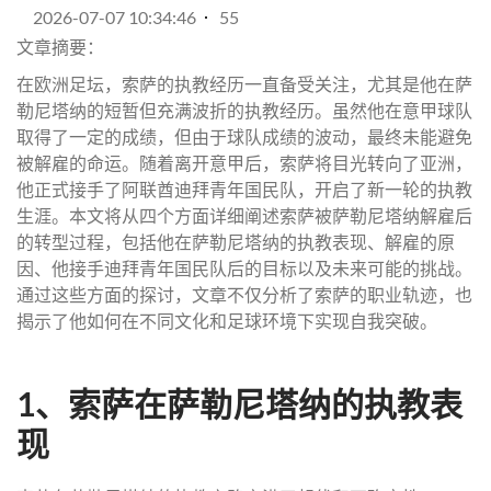
2026-07-07 10:34:46
55
文章摘要：
在欧洲足坛，索萨的执教经历一直备受关注，尤其是他在萨
勒尼塔纳的短暂但充满波折的执教经历。虽然他在意甲球队
取得了一定的成绩，但由于球队成绩的波动，最终未能避免
被解雇的命运。随着离开意甲后，索萨将目光转向了亚洲，
他正式接手了阿联酋迪拜青年国民队，开启了新一轮的执教
生涯。本文将从四个方面详细阐述索萨被萨勒尼塔纳解雇后
的转型过程，包括他在萨勒尼塔纳的执教表现、解雇的原
因、他接手迪拜青年国民队后的目标以及未来可能的挑战。
通过这些方面的探讨，文章不仅分析了索萨的职业轨迹，也
揭示了他如何在不同文化和足球环境下实现自我突破。
1、索萨在萨勒尼塔纳的执教表
现