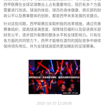
西甲联赛在全球足球舞台上占有重要地位，但仍有多个方面
需要进行改进。球迷的体验、球员的身体健康、俱乐部的财
政公平以及赛事整体的创新，都是西甲未来发展的关键点。
针对这些问题，西甲联赛应采取积极的改革措施，通过完善
赛事组织、提高球迷满意度、保障球员福利以及促进俱乐部
财务公平，逐步提升联赛的整体水平和全球影响力。只有在
各方面的共同努力下，西甲才能够在激烈的国际竞争中继续
保持领先地位，并为全球球迷提供更加精彩的足球赛事。
2025-10-25 12:28:00