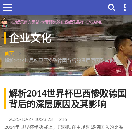
企业文化
首页
解析2014世界杯巴西惨败德国背后的深层原因及其影响
解析2014世界杯巴西惨败德国
背后的深层原因及其影响
2025-10-27 10:23:23
216
2014年世界杯半决赛上，巴西队在主场迎战德国队的比赛