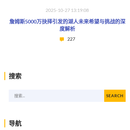
2025-10-27 13:19:08
詹姆斯5000万抉择引发的湖人未来希望与挑战的深
度解析
227
搜索
搜索...
SEARCH
导航