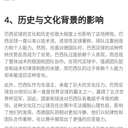
4、历史与文化背景的影响
巴西足球的文化和历史在很大程度上也影响了这场惨败。巴
西足球一直以来以技术流、进攻性足球著称，球队注重创造
力和个人能力。然而，在面对德国队时，巴西足球的这种传
统优势反而成为了劣势。巴西队过度依赖个人表现，而忽视
了整体战术的稳固和团队协作。在现代足球中，强调团队配
合和战术纪律是制胜的关键，而巴西队的过于依赖个人能力
却未能适应这种变化。
此外，巴西队作为东道主，承载了巨大的文化压力。巴西足
球自20世纪以来一直是世界足球的霸主之一，赢得了五次世
界杯冠军，因此，国家和球迷对巴西队有着超乎寻常的期
待。这种文化压力让球员在比赛中无法摆脱心理负担，影响
了他们的发挥。而德国队则相对更加冷静，他们以纪律性和
团队合作著称，在比赛中展现出了更强的应变能力。