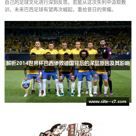
自己的足球文化进行深刻反思。若能从这次失利中汲取教
训，未来巴西足球有望再次崛起，重拾昔日的荣耀。