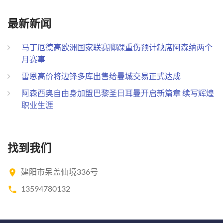
最新新闻
马丁厄德高欧洲国家联赛脚踝重伤预计缺席阿森纳两个
月赛事
雷恩高价将边锋多库出售给曼城交易正式达成
阿森西奥自由身加盟巴黎圣日耳曼开启新篇章 续写辉煌
职业生涯
找到我们
建阳市呆盖仙境336号
13594780132