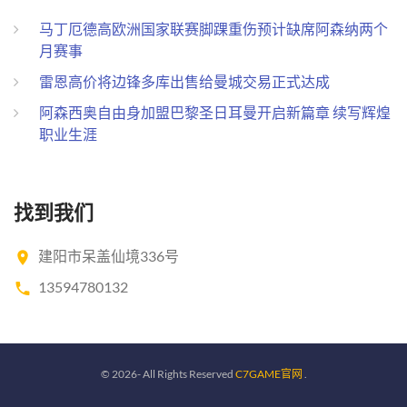
马丁厄德高欧洲国家联赛脚踝重伤预计缺席阿森纳两个
月赛事
雷恩高价将边锋多库出售给曼城交易正式达成
阿森西奥自由身加盟巴黎圣日耳曼开启新篇章 续写辉煌
职业生涯
找到我们
建阳市呆盖仙境336号
13594780132
©
2026
- All Rights Reserved
C7GAME官网
.