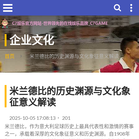
企业文化
首页
米兰德比的历史渊源与文化象征意义解读
米兰德比的历史渊源与文化象
征意义解读
2025-10-05 17:08:13
201
米兰德比，作为意大利足球历史上最具代表性和激情的赛事
之一，承载着深厚的文化象征意义和历史渊源。自1908年