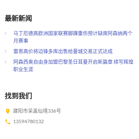
最新新闻
马丁厄德高欧洲国家联赛脚踝重伤预计缺席阿森纳两个
月赛事
雷恩高价将边锋多库出售给曼城交易正式达成
阿森西奥自由身加盟巴黎圣日耳曼开启新篇章 续写辉煌
职业生涯
找到我们
建阳市呆盖仙境336号
13594780132