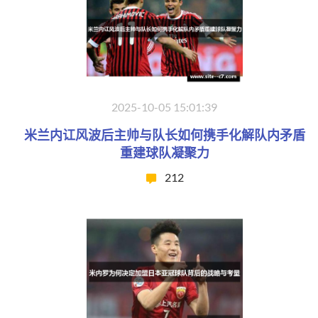
2025-10-05 15:01:39
米兰内讧风波后主帅与队长如何携手化解队内矛盾
重建球队凝聚力
212