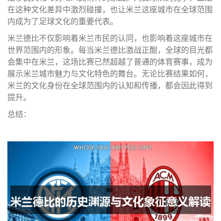
在这种文化差异中激烈碰撞，也让米兰这座城市在全球范围
内成为了足球文化的重要代表。
米兰德比不仅影响着米兰市民的认同，也影响着这座城市在
世界范围内的形象。每当米兰德比激战正酣，全球的目光都
会集中在米兰，这场比赛已然超越了普通的体育赛事，成为
展示米兰城市魅力与文化特色的舞台。无论比赛结果如何，
米兰的文化身份在全球范围内的认知和传播，都会因此得到
提升。
总结：