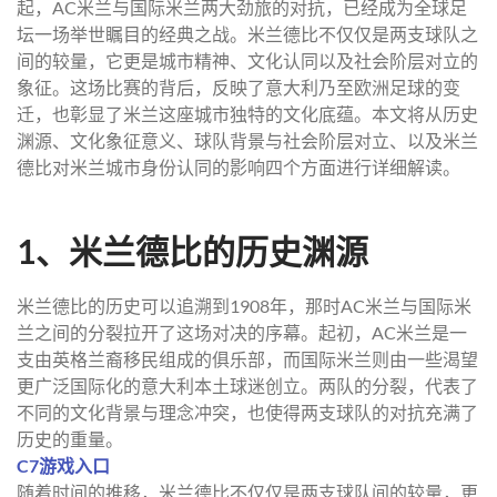
起，AC米兰与国际米兰两大劲旅的对抗，已经成为全球足
坛一场举世瞩目的经典之战。米兰德比不仅仅是两支球队之
间的较量，它更是城市精神、文化认同以及社会阶层对立的
象征。这场比赛的背后，反映了意大利乃至欧洲足球的变
迁，也彰显了米兰这座城市独特的文化底蕴。本文将从历史
渊源、文化象征意义、球队背景与社会阶层对立、以及米兰
德比对米兰城市身份认同的影响四个方面进行详细解读。
1、米兰德比的历史渊源
米兰德比的历史可以追溯到1908年，那时AC米兰与国际米
兰之间的分裂拉开了这场对决的序幕。起初，AC米兰是一
支由英格兰裔移民组成的俱乐部，而国际米兰则由一些渴望
更广泛国际化的意大利本土球迷创立。两队的分裂，代表了
不同的文化背景与理念冲突，也使得两支球队的对抗充满了
历史的重量。
C7游戏入口
随着时间的推移，米兰德比不仅仅是两支球队间的较量，更