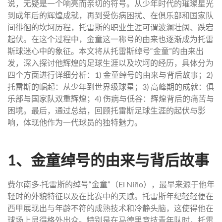
说，无疑是一个响亮而亲切的符号。从少年时代的璀璨星光
到成年后的辉煌成就，再到受伤病困扰、在俱乐部和国家队
间徘徊的坎坷历程，托雷斯的职业生涯可谓波澜壮阔、跌宕
起伏。在这个过程中，金童这一称号的由来也逐渐成为托雷
斯球迷心中的象征。本文将从托雷斯绰号“金童”的由来出
发，深入探讨他辉煌的足球生涯以及坎坷的经历，具体分为
四个方面进行详细分析：1) 金童绰号的由来与背后故事；2)
托雷斯的崛起：从少年到世界级球星；3) 高峰期的成就：俱
乐部与国家队双重辉煌；4) 伤病与低谷：辉煌背后的痛苦与
困境。最后，通过总结，回顾托雷斯足球生涯的起伏与影
响，体现他作为一代球员的独特魅力。
1、金童绰号的由来与背后故事
费尔南多·托雷斯的绰号“金童”（El Niño），最早来源于他年
轻时的外貌特征以及在比赛中的天赋。托雷斯年纪轻轻便在
西甲展现出与年龄不符的成熟技术和冷静头脑，这使得他在
球场上显得格外出众。特别是在马德里竞技青年队时，托雷