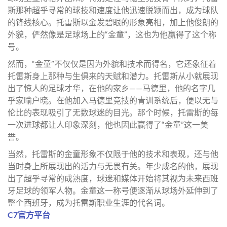
斯那种超乎寻常的球技和速度让他迅速脱颖而出，成为球队
的锋线核心。托雷斯以金发碧眼的形象亮相，加上他俊朗的
外貌，俨然像是足球场上的“金童”，这也为他赢得了这个称
号。
然而，“金童”不仅仅是因为外貌和技术而得名，它还象征着
托雷斯身上那种与生俱来的天赋和潜力。托雷斯从小就展现
出了惊人的足球才华，在他的家乡——马德里，他的名字几
乎家喻户晓。在他加入马德里竞技的青训系统后，便以无与
伦比的表现吸引了无数球迷的目光。那个时候，托雷斯的每
一次进球都让人印象深刻，他也因此赢得了“金童”这一美
誉。
当然，托雷斯的金童形象不仅限于他的技术和表现，还与他
当时身上所展现出的活力与无畏有关。年少成名的他，展现
出了超乎寻常的成熟度，球迷和媒体开始将其视为未来西班
牙足球的领军人物。金童这一称号便逐渐从球场外延伸到了
整个西班牙，成为托雷斯职业生涯的代名词。
C7官方平台