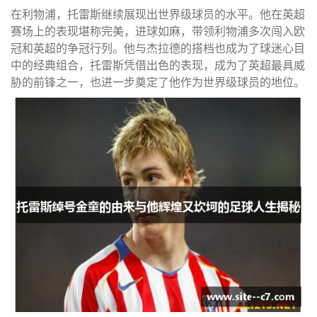
在利物浦，托雷斯继续展现出世界级球员的水平。他在英超
赛场上的表现堪称完美，进球如麻，带领利物浦多次闯入欧
冠和英超的争冠行列。他与杰拉德的搭档也成为了球迷心目
中的经典组合，托雷斯凭借出色的表现，成为了英超最具威
胁的前锋之一，也进一步奠定了他作为世界级球员的地位。