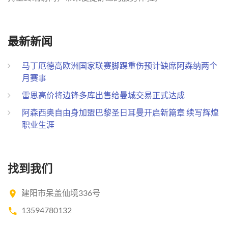
最新新闻
马丁厄德高欧洲国家联赛脚踝重伤预计缺席阿森纳两个
月赛事
雷恩高价将边锋多库出售给曼城交易正式达成
阿森西奥自由身加盟巴黎圣日耳曼开启新篇章 续写辉煌
职业生涯
找到我们
建阳市呆盖仙境336号
13594780132