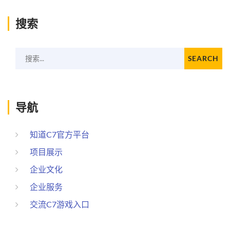
搜索
搜索...
SEARCH
导航
知道C7官方平台
项目展示
企业文化
企业服务
交流C7游戏入口