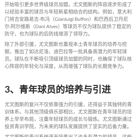
开始吸引更多世界级球员加盟。尤文图斯的阵容逐步形成了
以经验丰富的球员与年轻新星相结合的结构。例如，意大利
门将吉安路易吉·布冯（Gianluigi Buffon）和巴西后卫丹尼
尔·阿尔维斯（Dani Alves）等球员不仅为球队提供了稳定的
防守，也为球队的后防线增添了领导力。
除了外部引援，尤文图斯也重视本土青年球员的培养与挖
掘，推出了如达尼洛、迪巴拉等一批具备高潜力的年轻球
员。球队在不断吸引顶级球员加盟的同时，也确保了球队核
心阵容的年轻化与深度，从而增强了球队的长期竞争力。
3、青年球员的培养与引进
尤文图斯的复兴不仅依靠强力的引援，还得益于其独特的青
训体系。与其他顶级俱乐部相比，尤文图斯在青年球员的培
养上早早布局，注重年轻球员的成长与锻炼。尤文图斯通过
投资青训学院，为未来的球队发展提供了坚实的后备力量。
尤文图斯的青训系统逐渐培养出了许多有潜力的球员，这些