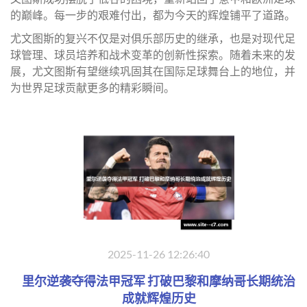
的巅峰。每一步的艰难付出，都为今天的辉煌铺平了道路。
尤文图斯的复兴不仅是对俱乐部历史的继承，也是对现代足
球管理、球员培养和战术变革的创新性探索。随着未来的发
展，尤文图斯有望继续巩固其在国际足球舞台上的地位，并
为世界足球贡献更多的精彩瞬间。
2025-11-26 12:26:40
里尔逆袭夺得法甲冠军 打破巴黎和摩纳哥长期统治
成就辉煌历史