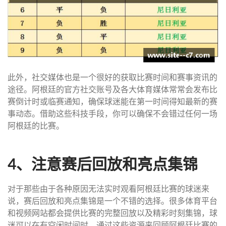
此外，社交媒体也是一个很好的获取比赛时间和赛事资讯的
途径。阿根廷的官方社交账号及各大体育媒体常常会发布比
赛倒计时或临赛通知，确保球迷能在第一时间得知最新的赛
事动态。借助这些科技手段，你可以确保不会错过任何一场
阿根廷的比赛。
4、注意赛后回放和亮点集锦
对于那些由于各种原因无法实时观看阿根廷比赛的球迷来
说，赛后回放和亮点集锦是一个不错的选择。很多体育平台
和视频网站都会提供比赛的完整回放以及精彩时刻集锦，球
迷可以在有空闲时间时，通过这些资源来回顾阿根廷比赛的