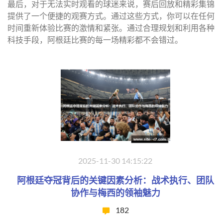
最后，对于无法实时观看的球迷来说，赛后回放和精彩集锦
提供了一个便捷的观赛方式。通过这些方式，你可以在任何
时间重新体验比赛的激情和紧张。通过合理规划和利用各种
科技手段，阿根廷比赛的每一场精彩都不会错过。
2025-11-30 14:15:22
阿根廷夺冠背后的关键因素分析：战术执行、团队
协作与梅西的领袖魅力
182