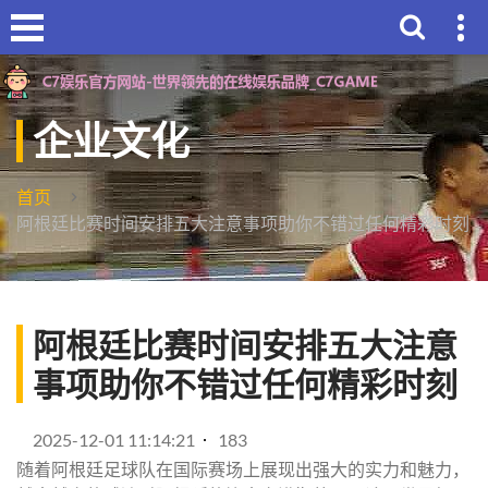
企业文化
首页
阿根廷比赛时间安排五大注意事项助你不错过任何精彩时刻
阿根廷比赛时间安排五大注意
事项助你不错过任何精彩时刻
2025-12-01 11:14:21
183
随着阿根廷足球队在国际赛场上展现出强大的实力和魅力，