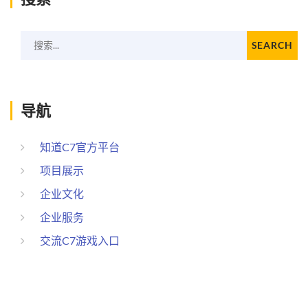
搜索...
SEARCH
导航
知道C7官方平台
项目展示
企业文化
企业服务
交流C7游戏入口