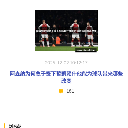
2025-12-02 10:12:17
阿森纳为何急于签下哲凯赖什他能为球队带来哪些
改变
181
搜索