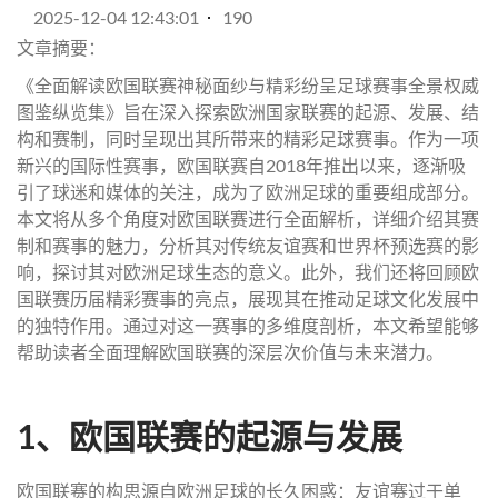
2025-12-04 12:43:01
190
文章摘要：
《全面解读欧国联赛神秘面纱与精彩纷呈足球赛事全景权威
图鉴纵览集》旨在深入探索欧洲国家联赛的起源、发展、结
构和赛制，同时呈现出其所带来的精彩足球赛事。作为一项
新兴的国际性赛事，欧国联赛自2018年推出以来，逐渐吸
引了球迷和媒体的关注，成为了欧洲足球的重要组成部分。
本文将从多个角度对欧国联赛进行全面解析，详细介绍其赛
制和赛事的魅力，分析其对传统友谊赛和世界杯预选赛的影
响，探讨其对欧洲足球生态的意义。此外，我们还将回顾欧
国联赛历届精彩赛事的亮点，展现其在推动足球文化发展中
的独特作用。通过对这一赛事的多维度剖析，本文希望能够
帮助读者全面理解欧国联赛的深层次价值与未来潜力。
1、欧国联赛的起源与发展
欧国联赛的构思源自欧洲足球的长久困惑：友谊赛过于单