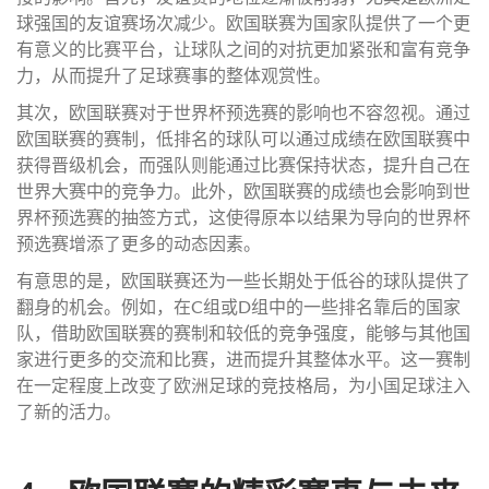
球强国的友谊赛场次减少。欧国联赛为国家队提供了一个更
有意义的比赛平台，让球队之间的对抗更加紧张和富有竞争
力，从而提升了足球赛事的整体观赏性。
其次，欧国联赛对于世界杯预选赛的影响也不容忽视。通过
欧国联赛的赛制，低排名的球队可以通过成绩在欧国联赛中
获得晋级机会，而强队则能通过比赛保持状态，提升自己在
世界大赛中的竞争力。此外，欧国联赛的成绩也会影响到世
界杯预选赛的抽签方式，这使得原本以结果为导向的世界杯
预选赛增添了更多的动态因素。
有意思的是，欧国联赛还为一些长期处于低谷的球队提供了
翻身的机会。例如，在C组或D组中的一些排名靠后的国家
队，借助欧国联赛的赛制和较低的竞争强度，能够与其他国
家进行更多的交流和比赛，进而提升其整体水平。这一赛制
在一定程度上改变了欧洲足球的竞技格局，为小国足球注入
了新的活力。