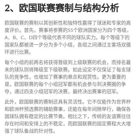
2、欧国联赛赛制与结构分析
欧国联赛的赛制以其创新性和独特性赢得了球迷和专家的高
度评价。首先，赛事将参赛的55个欧洲国家分为四个等级，
A、B、C、D四个等级代表不同的球队实力。每个等级下的
国家队都被进一步分为多个小组，各组之间通过主客场双循
环进行比赛。
每个小组的前两名将获得晋级到上级联赛的机会，而排名最
末的球队则将降级至下级联赛。如此设定不仅保证了每支球
队的竞争性，也增加了赛事的悬念和观赏性。更为重要的
是，欧国联赛的每个小组冠军都有机会参与到决赛圈的争
夺，通过四支小组冠军的决赛，最终决出赛事的冠军。
此外，欧国联赛的赛制还具有灵活性。它不仅能作为世界杯
和欧洲杯预选赛的辅助赛事，还能在每年间隙举行，确保各
国球队拥有稳定的比赛节奏。相比之下，传统的友谊赛往往
存在时间和安排上的不稳定，而欧国联赛的固定赛程大大增
强了球队备战的针对性。