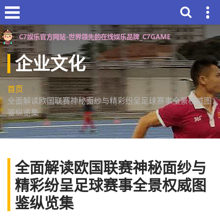
企业文化
首页
全面解读欧国联赛神秘面纱与精彩纷呈足球赛事全景权威图
鉴纵览集
全面解读欧国联赛神秘面纱与
精彩纷呈足球赛事全景权威图
鉴纵览集