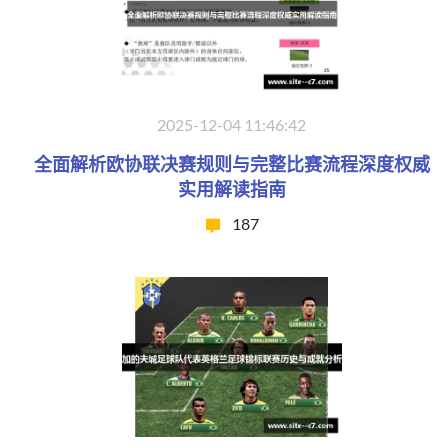
2025-12-04 11:46:42
全面解析欧协联决赛规则与完整比赛流程深度权威
实用解读指南
187