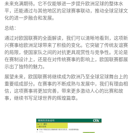
未来充满期待。它不仅能够进一步提升欧洲足球的整体水
平，还能通过与其他地区的足球赛事联动，推动全球足球文
化的进一步融合和发展。
总结：
通过对欧国联赛的全面解读，我们可以清晰地看到，这项新
兴赛事给欧洲足球带来了积极的变化。它突破了传统友谊赛
的局限，使国家队之间的对抗更具观赏性与竞争性。无论是
在赛制设计上，还是在对传统赛事的影响上，欧国联赛都展
示出了独特的魅力。
展望未来，欧国联赛将继续成为欧洲乃至全球足球舞台上的
重要组成部分。在赛事的不断成熟与发展中，我们有理由相
信，这项赛事将更加完善，带来更多激动人心的比赛和故
事，继续书写足球世界的辉煌篇章。