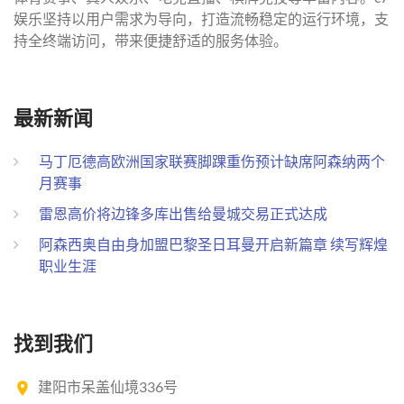
娱乐坚持以用户需求为导向，打造流畅稳定的运行环境，支
持全终端访问，带来便捷舒适的服务体验。
最新新闻
马丁厄德高欧洲国家联赛脚踝重伤预计缺席阿森纳两个
月赛事
雷恩高价将边锋多库出售给曼城交易正式达成
阿森西奥自由身加盟巴黎圣日耳曼开启新篇章 续写辉煌
职业生涯
找到我们
建阳市呆盖仙境336号