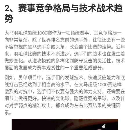
2、赛事竞争格局与技术战术趋
势
大马羽毛球超级1000赛作为一项顶级赛事，其竞争格局一
向非常复杂。除了世界排名靠前的选手外，往往还会有一些
不容忽视的黑马选手崭露头角，改变整个比赛的走势。近年
来，羽毛球比赛的技术不断进步，选手们的战术也在发生着
微妙变化。从进攻模式的多样化到防守反击的灵活性，技术
层面的发展成为赛事观赏性的一个重要组成部分。
例如，男单项目中，选手们的发球技术、快速反应能力和底
线打击已经达到了相当高的水平。在大马超级1000赛这样
激烈的对抗中，选手们不仅要有强大的体力支持，还需要在
细节上做得更好。快速的变化球、隐蔽性强的吊球、以及针
对对手弱点的精准攻击，都会成为左右比赛结果的关键因
素。