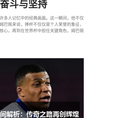
的奋斗与坚持
许多人记忆中的经典画面。这一瞬间，他不仅
姆巴佩来说，捧杯不仅仅是个人荣誉的象征，
核心，再到在世界杯中担任关键角色，姆巴佩