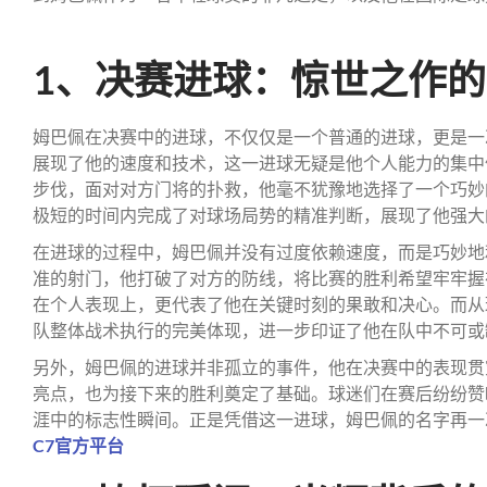
1、决赛进球：惊世之作
姆巴佩在决赛中的进球，不仅仅是一个普通的进球，更是一
展现了他的速度和技术，这一进球无疑是他个人能力的集中
步伐，面对对方门将的扑救，他毫不犹豫地选择了一个巧妙
极短的时间内完成了对球场局势的精准判断，展现了他强大
在进球的过程中，姆巴佩并没有过度依赖速度，而是巧妙地
准的射门，他打破了对方的防线，将比赛的胜利希望牢牢握
在个人表现上，更代表了他在关键时刻的果敢和决心。而从
队整体战术执行的完美体现，进一步印证了他在队中不可或
另外，姆巴佩的进球并非孤立的事件，他在决赛中的表现贯
亮点，也为接下来的胜利奠定了基础。球迷们在赛后纷纷赞
涯中的标志性瞬间。正是凭借这一进球，姆巴佩的名字再一
C7官方平台