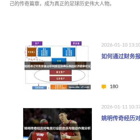
己的传奇篇章，成为真正的足球历史伟大人物。
2026-01-10 13:1
如何通过财务
180
2026-01-11 10:3
姚明传奇经历