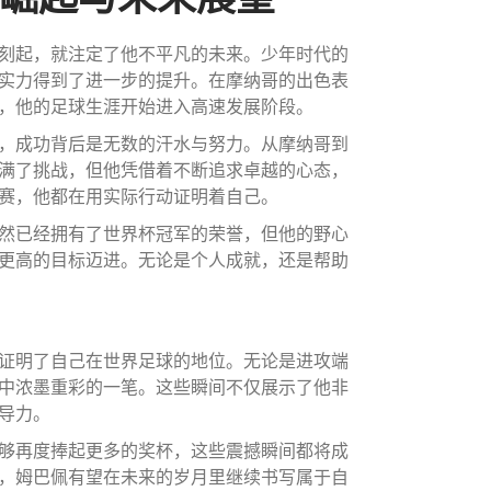
刻起，就注定了他不平凡的未来。少年时代的
实力得到了进一步的提升。在摩纳哥的出色表
，他的足球生涯开始进入高速发展阶段。
，成功背后是无数的汗水与努力。从摩纳哥到
满了挑战，但他凭借着不断追求卓越的心态，
赛，他都在用实际行动证明着自己。
然已经拥有了世界杯冠军的荣誉，但他的野心
更高的目标迈进。无论是个人成就，还是帮助
证明了自己在世界足球的地位。无论是进攻端
中浓墨重彩的一笔。这些瞬间不仅展示了他非
导力。
够再度捧起更多的奖杯，这些震撼瞬间都将成
，姆巴佩有望在未来的岁月里继续书写属于自