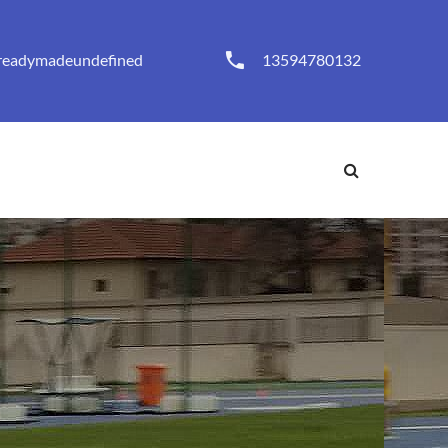
readymadeundefined
13594780132