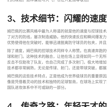
3、技术细节：闪耀的速
姆巴佩的比赛风格中最为人称道的就是他的速度与控球技术
了对方的防线，屡次制造威胁。他的快速反应和瞬间爆发力
优势使得他在突破时，能够迅速脱离防守球员的包夹，并且
除了速度，姆巴佩的控球技术同样令人称赞。在高速奔跑的
球和射门。这种技术的融合，让他在场上显得如同一个无所
反击不仅助攻了队友，也自己完成了多次射门，极大地增加
技术都非常娴熟，无论是传球、射门，还是带球突破，都展
姆巴佩的这些技术特点，正是他成为世界级球员的重要原因
像是凭借着灵动的技术和独特的足球智商，在球场上实现了
国队进攻体系中不可或缺的一部分。
4、传奇之路：年轻天才