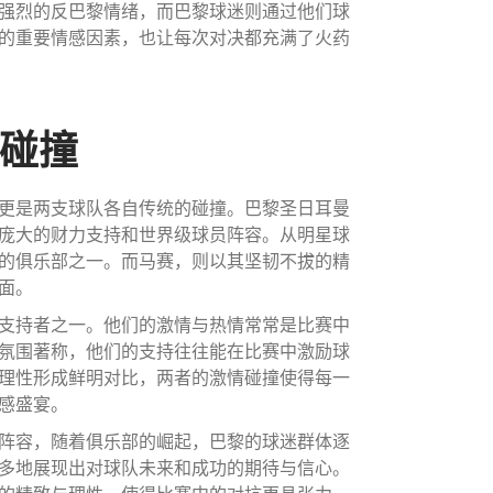
强烈的反巴黎情绪，而巴黎球迷则通过他们球
的重要情感因素，也让每次对决都充满了火药
的碰撞
更是两支球队各自传统的碰撞。巴黎圣日耳曼
庞大的财力支持和世界级球员阵容。从明星球
的俱乐部之一。而马赛，则以其坚韧不拔的精
面。
支持者之一。他们的激情与热情常常是比赛中
氛围著称，他们的支持往往能在比赛中激励球
理性形成鲜明对比，两者的激情碰撞使得每一
感盛宴。
阵容，随着俱乐部的崛起，巴黎的球迷群体逐
多地展现出对球队未来和成功的期待与信心。