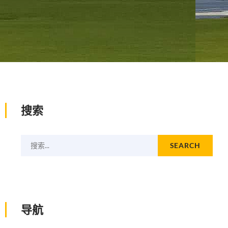
搜索
搜索...
SEARCH
导航