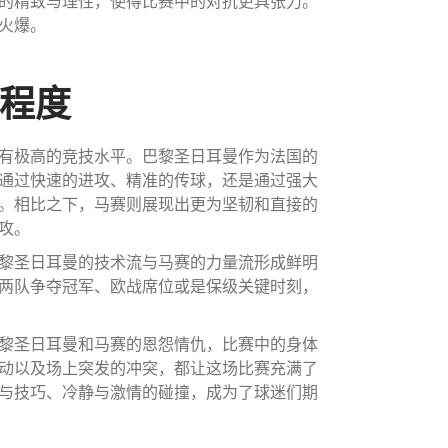
的精致与理性，使得比赛中的对抗更具张力。
火爆。
烈程度
有极高的竞技水平。巴黎圣日耳曼作为法国的
通过快速的进攻、精准的传球，还是通过强大
。相比之下，马赛则展现出更为坚韧和直接的
攻。
黎圣日耳曼的技术流与马赛的力量流形成鲜明
两队争夺冠军、欧战席位或是保级关键时刻，
黎圣日耳曼和马赛的恩怨情仇，比赛中的身体
动以及场上突发的冲突，都让这场比赛充满了
与技巧、冷静与激情的碰撞，成为了球迷们期