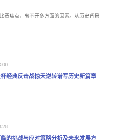
比赛焦点，离不开多方面的因素。从历史背景
3:00
级杯经典反击战惊天逆转谱写历史新篇章
0:28
面临的挑战与应对策略分析及未来发展方