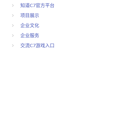
知道C7官方平台
项目展示
企业文化
企业服务
交流C7游戏入口