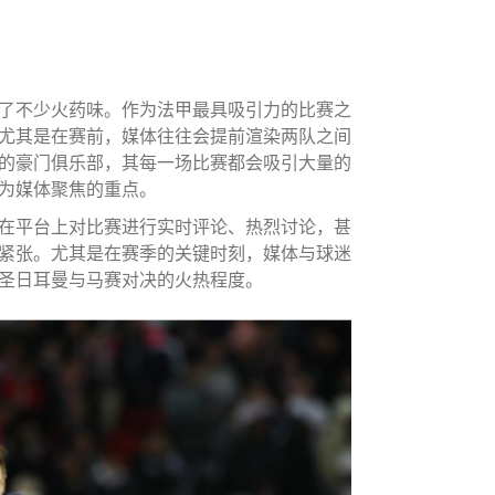
了不少火药味。作为法甲最具吸引力的比赛之
尤其是在赛前，媒体往往会提前渲染两队之间
的豪门俱乐部，其每一场比赛都会吸引大量的
为媒体聚焦的重点。
在平台上对比赛进行实时评论、热烈讨论，甚
紧张。尤其是在赛季的关键时刻，媒体与球迷
圣日耳曼与马赛对决的火热程度。