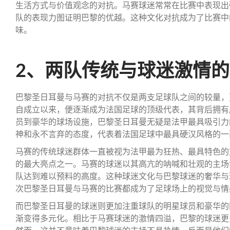
生活方式与价值观念的对抗。马赛球迷常常在比赛中表现出
队的表现力图证明巴黎的优越。这种文化对抗成为了比赛中
味。
2、两队传统与球迷激情
巴黎圣日耳曼与马赛的对抗不仅是两支足球队之间的较量，
自成立以来，便逐渐成为法国足球的顶级代表，其背后拥有
员到豪华的球场设施，巴黎圣日耳曼无疑是法甲最具吸引力
神和永不言弃的态度，代表着法国足球中最具硬汉风格的一
马赛的传统球迷群体一直被视为法甲最为狂热、最具特色的
的最大亮点之一。马赛的球迷以其高亢的呐喊和壮观的主场
队达到难以预料的高度。这种球迷文化与巴黎球迷的奢华与
次巴黎圣日耳曼与马赛的比赛都成为了足球场上的视觉与情
而巴黎圣日耳曼的球迷则更加注重球队的明星球员和豪华的
渐变得多元化。相比于马赛球迷的激情四溢，巴黎的球迷更