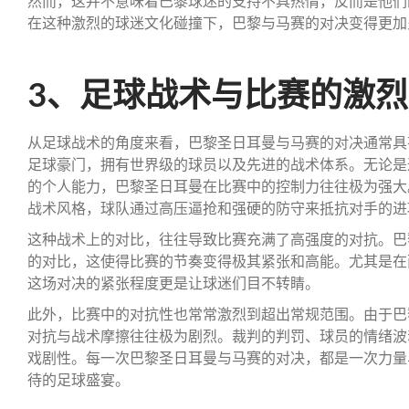
然而，这并不意味着巴黎球迷的支持不具热情，反而是他们
在这种激烈的球迷文化碰撞下，巴黎与马赛的对决变得更加
3、足球战术与比赛的激
从足球战术的角度来看，巴黎圣日耳曼与马赛的对决通常具
足球豪门，拥有世界级的球员以及先进的战术体系。无论是
的个人能力，巴黎圣日耳曼在比赛中的控制力往往极为强大
战术风格，球队通过高压逼抢和强硬的防守来抵抗对手的进
这种战术上的对比，往往导致比赛充满了高强度的对抗。巴
的对比，这使得比赛的节奏变得极其紧张和高能。尤其是在
这场对决的紧张程度更是让球迷们目不转睛。
此外，比赛中的对抗性也常常激烈到超出常规范围。由于巴
对抗与战术摩擦往往极为剧烈。裁判的判罚、球员的情绪波
戏剧性。每一次巴黎圣日耳曼与马赛的对决，都是一次力量
待的足球盛宴。