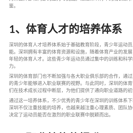
鉴。
1、体育人才的培养体系
深圳的体育人才培养体系始于基础教育阶段，青少年运动员
能。深圳拥有丰富的体育资源和设施，随着体育产业的发展
年轻的体育人才。这些青少年运动员通过集中的训练和科学
力。
深圳的体育部门也不断加强与各大职业俱乐部的合作，通过
的青少年能够进入职业联赛的视野。与此同时，深圳的体育
们在技术成长过程中断层，为他们提供了通向职业道路的初
通过这一培养体系，不少优秀的青少年在深圳的训练体系下
深圳不仅注重技能的培养，也越来越注重心理素质、团队协
决定了运动员能否在激烈的职业联赛中脱颖而出。