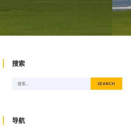
搜索
搜索...
SEARCH
导航