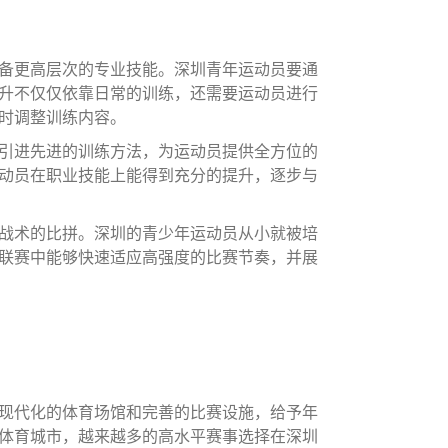
备更高层次的专业技能。深圳青年运动员要通
升不仅仅依靠日常的训练，还需要运动员进行
时调整训练内容。
引进先进的训练方法，为运动员提供全方位的
动员在职业技能上能得到充分的提升，逐步与
战术的比拼。深圳的青少年运动员从小就被培
联赛中能够快速适应高强度的比赛节奏，并展
现代化的体育场馆和完善的比赛设施，给予年
体育城市，越来越多的高水平赛事选择在深圳