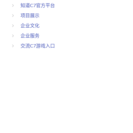
知道C7官方平台
项目展示
企业文化
企业服务
交流C7游戏入口