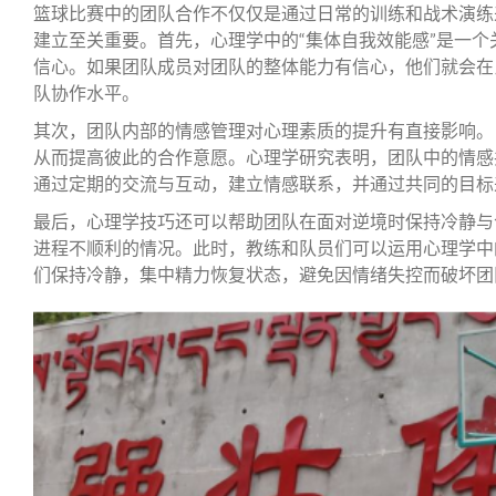
篮球比赛中的团队合作不仅仅是通过日常的训练和战术演练
建立至关重要。首先，心理学中的“集体自我效能感”是一
信心。如果团队成员对团队的整体能力有信心，他们就会在
队协作水平。
其次，团队内部的情感管理对心理素质的提升有直接影响。
从而提高彼此的合作意愿。心理学研究表明，团队中的情感
通过定期的交流与互动，建立情感联系，并通过共同的目标
最后，心理学技巧还可以帮助团队在面对逆境时保持冷静与
进程不顺利的情况。此时，教练和队员们可以运用心理学中
们保持冷静，集中精力恢复状态，避免因情绪失控而破坏团