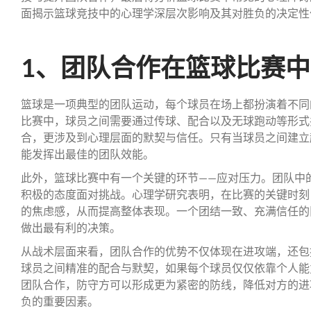
面揭示篮球竞技中的心理学深层次影响及其对胜负的决定性
1、团队合作在篮球比赛
篮球是一项典型的团队运动，每个球员在场上都扮演着不同
比赛中，球员之间需要通过传球、配合以及无球跑动等形式
合，更涉及到心理层面的默契与信任。只有当球员之间建立
能发挥出最佳的团队效能。
此外，篮球比赛中有一个关键的环节——应对压力。团队中
积极的态度面对挑战。心理学研究表明，在比赛的关键时刻
的焦虑感，从而提高整体表现。一个团结一致、充满信任的
做出最有利的决策。
从战术层面来看，团队合作的优势不仅体现在进攻端，还包
球员之间精准的配合与默契，如果每个球员仅仅依靠个人能
团队合作，防守方可以形成更为紧密的防线，降低对方的进
负的重要因素。