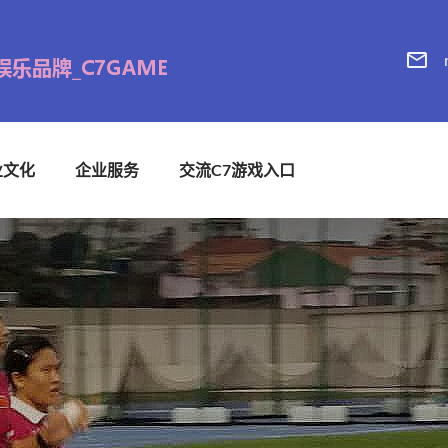
业文化
企业服务
交流C7游戏入口