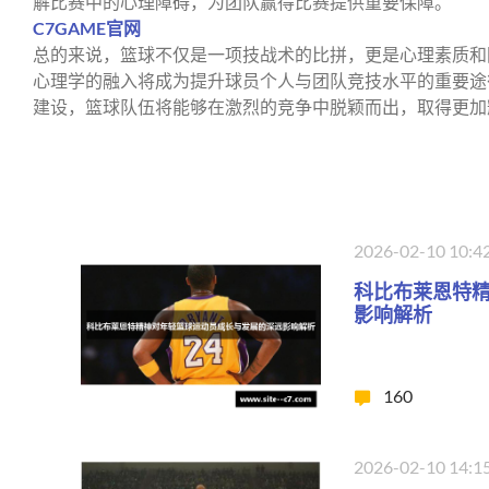
解比赛中的心理障碍，为团队赢得比赛提供重要保障。
C7GAME官网
总的来说，篮球不仅是一项技战术的比拼，更是心理素质和
心理学的融入将成为提升球员个人与团队竞技水平的重要途
建设，篮球队伍将能够在激烈的竞争中脱颖而出，取得更加
2026-02-10 10:4
科比布莱恩特
影响解析
160
2026-02-10 14:1