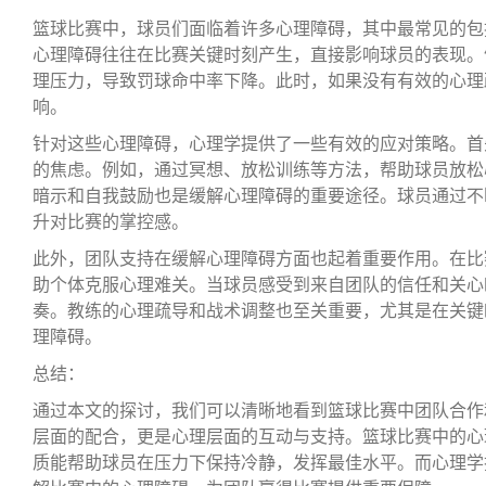
篮球比赛中，球员们面临着许多心理障碍，其中最常见的包
心理障碍往往在比赛关键时刻产生，直接影响球员的表现。
理压力，导致罚球命中率下降。此时，如果没有有效的心理
响。
针对这些心理障碍，心理学提供了一些有效的应对策略。首
的焦虑。例如，通过冥想、放松训练等方法，帮助球员放松
暗示和自我鼓励也是缓解心理障碍的重要途径。球员通过不
升对比赛的掌控感。
此外，团队支持在缓解心理障碍方面也起着重要作用。在比
助个体克服心理难关。当球员感受到来自团队的信任和关心
奏。教练的心理疏导和战术调整也至关重要，尤其是在关键
理障碍。
总结：
通过本文的探讨，我们可以清晰地看到篮球比赛中团队合作
层面的配合，更是心理层面的互动与支持。篮球比赛中的心
质能帮助球员在压力下保持冷静，发挥最佳水平。而心理学