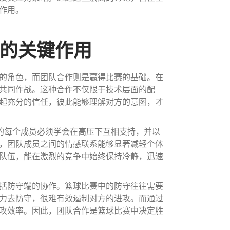
作用。
中的关键作用
的角色，而团队合作则是赢得比赛的基础。在
共同作战。这种合作不仅限于技术层面的配
起充分的信任，彼此能够理解对方的意图，才
的每个成员必须学会在高压下互相支持，并以
，团队成员之间的情感联系能够显著减轻个体
队伍，能在激烈的竞争中始终保持冷静，迅速
括防守端的协作。篮球比赛中的防守往往需要
力去防守，很难有效遏制对方的进攻。而通过
攻效率。因此，团队合作是篮球比赛中决定胜