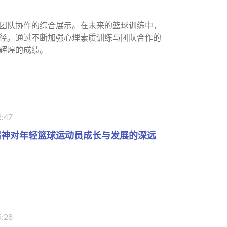
团队协作的综合展示。在未来的篮球训练中，
径。通过不断加强心理素质训练与团队合作的
辉煌的成绩。
2:47
精神对年轻篮球运动员成长与发展的深远
5:28