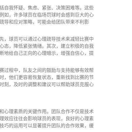
括自我怀疑、焦虑、紧张、决策困难等。这些
例如，许多球员在临场罚球时会感到巨大的心
疏导和应对策略，可能会给团队带来不利影
先，球员可以通过心理疏导技术来减轻比赛中
心态，降低紧张情绪。其次，建立积极的自我
断地给自己正向的心理暗示，增强自信心，提
赛过程中，队友之间的鼓励与支持能够有效帮
时，他们更容易恢复状态，重新找到比赛的节
时刻，及时的调整和建议可以帮助球员克服心
和心理素质的关键作用。团队合作不仅是技术
理效应往往会影响球员的表现，良好的心理素
技巧的运用可以显著提升团队的合作效果，缓