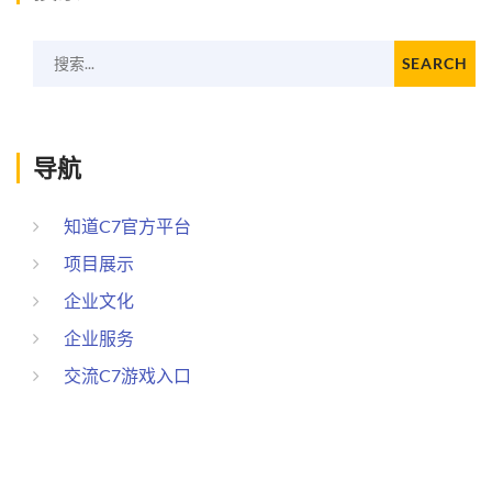
搜索...
SEARCH
导航
知道C7官方平台
项目展示
企业文化
企业服务
交流C7游戏入口