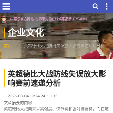
企业文化
首页
英超德比大战防线失误放大影响赛前速递分析
英超德比大战防线失误放大影
响赛前速递分析
2026-03-04 10:24:24
133
文章摘要的内容：
英超德比大战向来以高强度、快节奏和强对抗著称，而在这