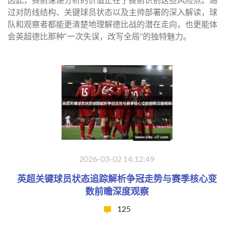
过对防线结构、关键球员状态以及主帅部署的深入解读，球
队和观察者都能更清楚地理解德比战的潜在走向，也更能体
会英超德比那种“一次失误，改写全局”的独特魅力。
2026-03-02 14:12:49
英超关键球员状态追踪解析争冠走势与赛季核心变
数前瞻深度观察
125