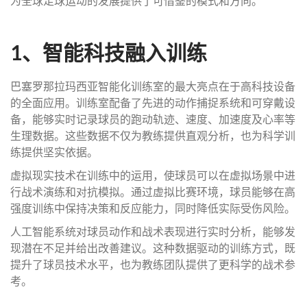
为全球足球运动的发展提供了可借鉴的模式和方向。
1、智能科技融入训练
巴塞罗那拉玛西亚智能化训练室的最大亮点在于高科技设备
的全面应用。训练室配备了先进的动作捕捉系统和可穿戴设
备，能够实时记录球员的跑动轨迹、速度、加速度及心率等
生理数据。这些数据不仅为教练提供直观分析，也为科学训
练提供坚实依据。
虚拟现实技术在训练中的运用，使球员可以在虚拟场景中进
行战术演练和对抗模拟。通过虚拟比赛环境，球员能够在高
强度训练中保持决策和反应能力，同时降低实际受伤风险。
人工智能系统对球员动作和战术表现进行实时分析，能够发
现潜在不足并给出改善建议。这种数据驱动的训练方式，既
提升了球员技术水平，也为教练团队提供了更科学的战术参
考。