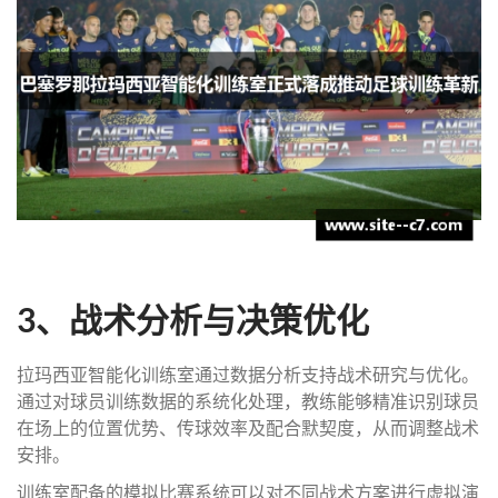
3、战术分析与决策优化
拉玛西亚智能化训练室通过数据分析支持战术研究与优化。
通过对球员训练数据的系统化处理，教练能够精准识别球员
在场上的位置优势、传球效率及配合默契度，从而调整战术
安排。
训练室配备的模拟比赛系统可以对不同战术方案进行虚拟演