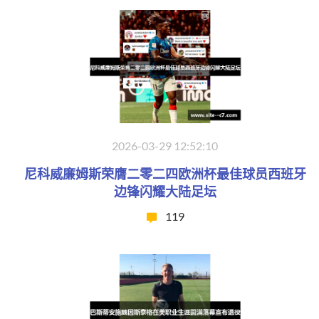
2026-03-29 12:52:10
尼科威廉姆斯荣膺二零二四欧洲杯最佳球员西班牙
边锋闪耀大陆足坛
119