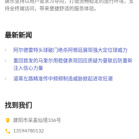
娱乐坚持以用户需求为导向，打造流畅稳定的运行环境，支
持全终端访问，带来便捷舒适的服务体验。
最新新闻
阿尔德雷特头球破门绝杀阿根廷展现强大定位球威力
重回首发的马奎尔用稳健表现回应质疑为曼联后防重新
注入信心力量
道蒂左路精准传中频频制造威胁掀起进攻狂潮
找到我们
建阳市呆盖仙境336号
13594780132