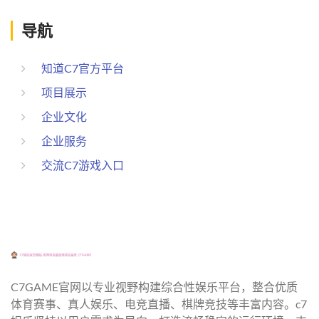
导航
知道C7官方平台
项目展示
企业文化
企业服务
交流C7游戏入口
C7GAME官网以专业视野构建综合性娱乐平台，整合优质
体育赛事、真人娱乐、电竞直播、棋牌竞技等丰富内容。c7