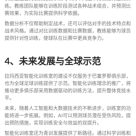
练。教练团队能够在训练阶段测试各种战术组合，并预测比
赛效果，为实际比赛提供科学依据。
数据分析不仅帮助制定战术，还可以评估对手的技术特点和
战术风格。通过对比训练数据和比赛数据，教练能够为球员
提供针对性训练，使球队在比赛中更具竞争力。
4、未来发展与全球示范
拉玛西亚智能化训练室的建设不仅服务于巴塞罗那俱乐部，
也为全球足球训练提供了示范。智能化训练理念的推广，将
推动更多俱乐部采用数据驱动的训练方法，提升整体竞技水
平。
未来，随着人工智能和大数据技术的不断进步，训练室的功
能将进一步拓展。例如，AI可以预测球员潜在受伤风险，提
出预防措施，实现训练安全与效益的双提升。
智能化训练室还为青训发展提供了新路径。通过科学训练和