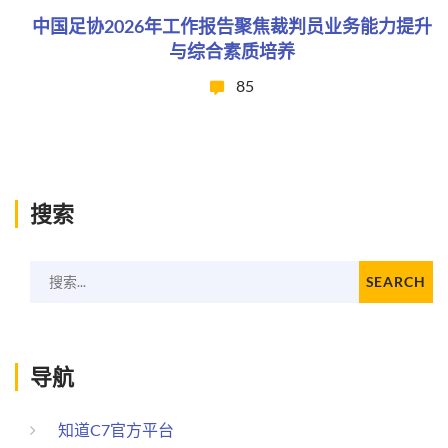
中国足协2026年工作报告聚焦裁判员业务能力提升
与综合素质培养
85
搜索
搜索...
SEARCH
导航
知道C7官方平台