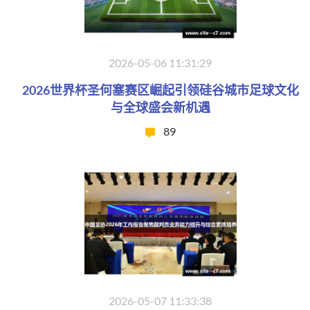
2026-05-06 11:31:29
2026世界杯圣何塞赛区崛起引领硅谷城市足球文化
与全球盛会新机遇
89
2026-05-07 11:33:38