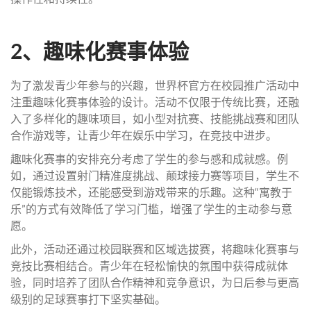
2、趣味化赛事体验
为了激发青少年参与的兴趣，世界杯官方在校园推广活动中
注重趣味化赛事体验的设计。活动不仅限于传统比赛，还融
入了多样化的趣味项目，如小型对抗赛、技能挑战赛和团队
合作游戏等，让青少年在娱乐中学习，在竞技中进步。
趣味化赛事的安排充分考虑了学生的参与感和成就感。例
如，通过设置射门精准度挑战、颠球接力赛等项目，学生不
仅能锻炼技术，还能感受到游戏带来的乐趣。这种“寓教于
乐”的方式有效降低了学习门槛，增强了学生的主动参与意
愿。
此外，活动还通过校园联赛和区域选拔赛，将趣味化赛事与
竞技比赛相结合。青少年在轻松愉快的氛围中获得成就体
验，同时培养了团队合作精神和竞争意识，为日后参与更高
级别的足球赛事打下坚实基础。