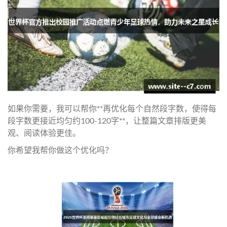
如果你需要，我可以帮你**再优化每个自然段字数，使得每
段字数更接近均匀约100-120字**，让整篇文章排版更美
观、阅读体验更佳。
你希望我帮你做这个优化吗？