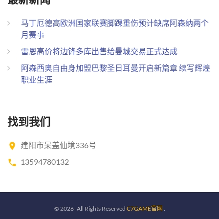
马丁厄德高欧洲国家联赛脚踝重伤预计缺席阿森纳两个
月赛事
雷恩高价将边锋多库出售给曼城交易正式达成
阿森西奥自由身加盟巴黎圣日耳曼开启新篇章 续写辉煌
职业生涯
找到我们
建阳市呆盖仙境336号
13594780132
©
2026
- All Rights Reserved
C7GAME官网
.