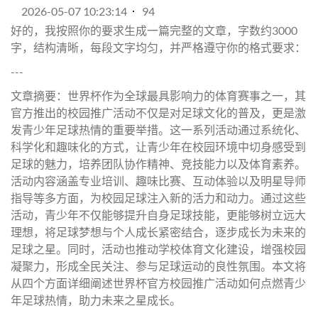
2026-05-07 10:23:14
94
好的，我按照你的要求生成一篇完整的文章，字数约3000
字，结构清晰，每段文字均匀，并严格遵守你的格式要求：
---
文章摘要：世界杯作为全球最具影响力的体育赛事之一，其
官方推出的校园推广活动不仅是对足球文化的普及，更是激
发青少年足球热情的重要举措。这一系列活动通过系统化、
科学化和趣味化的方式，让青少年在校园环境中切身感受到
足球的魅力，培养团队协作精神、竞技能力以及体育素养。
活动内容涵盖专业培训、趣味比赛、互动体验以及明星导师
指导等多方面，为校园足球注入新的活力和动力。通过这些
活动，青少年不仅能够提升自身足球技能，更能够树立远大
理想，将足球梦想与个人成长紧密结合，逐步成长为未来的
足球之星。同时，活动也推动学校体育文化建设，增强校园
凝聚力，形成全民关注、参与足球运动的良性氛围。本文将
从四个方面详细阐述世界杯官方校园推广活动如何点燃青少
年足球热情，助力未来之星成长。