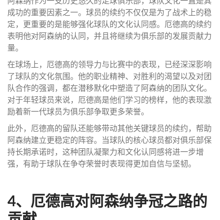
阿森纳作为一支历史悠久的足球俱乐部，球队文化一直是其
成功的重要因素之一。球员的续约不仅仅是为了战术上的稳
定，更重要的是能够强化球队的文化认同感。厄德高的续约
表明他对阿森纳的认同，并且将继续为俱乐部的发展贡献力
量。
在球场上，厄德高的领导力与比赛中的表现，已经深深影响
了球队的文化氛围。他的职业精神、对胜利的渴望以及对团
队合作的强调，都在潜移默化中塑造了阿森纳的团队文化。
对于年轻球员来说，厄德高是他们学习的榜样，他的表现激
励着新一代球员为俱乐部争取更多荣誉。
此外，厄德高的留队还能够带动其他关键球员的续约，帮助
阿森纳建立更稳定的阵容。当球队的核心球员都对俱乐部保
持长期承诺时，这种团队凝聚力和文化认同感将进一步增
强，有助于球队在争夺荣誉时表现得更加自信与坚韧。
4、厄德高对阿森纳争冠之路的
贡献