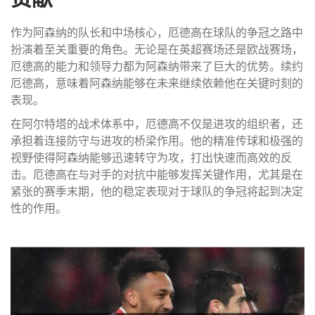
作为阿森纳的队长和中场核心，厄德高在球队的争冠之路中
扮演着至关重要的角色。无论是在英超赛场还是欧战赛场，
厄德高的能力和领导力都为阿森纳带来了巨大的优势。续约
厄德高，意味着阿森纳能够在未来继续依赖他在关键时刻的
表现。
在阿尔特塔的战术体系中，厄德高不仅是进攻的组织者，还
承担着连接防守与进攻的桥梁作用。他的精准传球和极强的
视野使得阿森纳能够迅速转守为攻，打出快速而高效的反
击。厄德高在与对手的对抗中能够发挥关键作用，尤其是在
紧张的赛季末期，他的稳定表现对于球队的争冠将起到决定
性的作用。