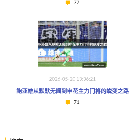
77
2026-05-20 13:36:21
鲍亚雄从默默无闻到申花主力门将的蜕变之路
71