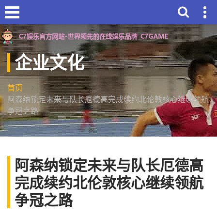
企业文化
首页
阿森纳锁定未来与队长厄德高完成续约北伦敦核心继续领航
争冠之路
阿森纳锁定未来与队长厄德高
完成续约北伦敦核心继续领航
争冠之路