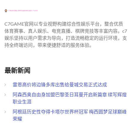
C7GAME官网以专业视野构建综合性娱乐平台，整合优质
体育赛事、真人娱乐、电竞直播、棋牌竞技等丰富内容。c7
娱乐坚持以用户需求为导向，打造流畅稳定的运行环境，支
持全终端访问，带来便捷舒适的服务体验。
最新新闻
雷恩高价将边锋多库出售给曼城交易正式达成
阿森西奥自由身加盟巴黎圣日耳曼开启新篇章 续写辉煌
职业生涯
阿根廷历史性夺得卡塔尔世界杯冠军 梅西圆梦足球巅峰
荣耀