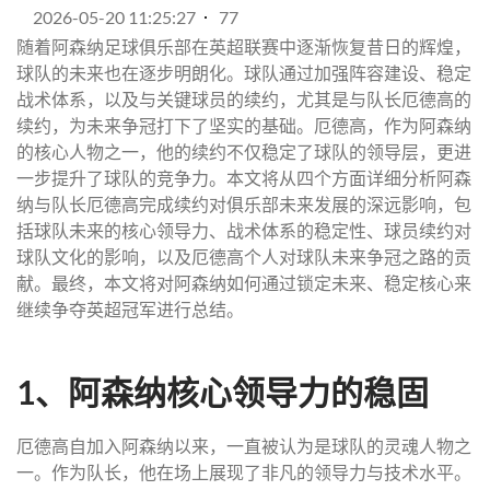
2026-05-20 11:25:27
77
随着阿森纳足球俱乐部在英超联赛中逐渐恢复昔日的辉煌，
球队的未来也在逐步明朗化。球队通过加强阵容建设、稳定
战术体系，以及与关键球员的续约，尤其是与队长厄德高的
续约，为未来争冠打下了坚实的基础。厄德高，作为阿森纳
的核心人物之一，他的续约不仅稳定了球队的领导层，更进
一步提升了球队的竞争力。本文将从四个方面详细分析阿森
纳与队长厄德高完成续约对俱乐部未来发展的深远影响，包
括球队未来的核心领导力、战术体系的稳定性、球员续约对
球队文化的影响，以及厄德高个人对球队未来争冠之路的贡
献。最终，本文将对阿森纳如何通过锁定未来、稳定核心来
继续争夺英超冠军进行总结。
1、阿森纳核心领导力的稳固
厄德高自加入阿森纳以来，一直被认为是球队的灵魂人物之
一。作为队长，他在场上展现了非凡的领导力与技术水平。