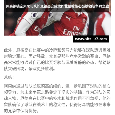
此外，厄德高在比赛中的冷静和领导力能够在球队遭遇困难
时稳定军心。面对强敌，尤其是那些竞争激烈的赛事，厄德
高常常能够通过自己的比赛经验与沉着冷静的心态，帮助球
队突破困境，争取更多胜利。
总结：
阿森纳通过与队长厄德高的续约，进一步巩固了球队的核心
领导力，为未来争冠之路奠定了坚实的基础。作为球队的灵
魂人物，厄德高在比赛中的技术和战术作用不可忽视，他的
留队确保了球队在战术上的稳定性，使得阿森纳能够在未来
的竞争中保持优势。