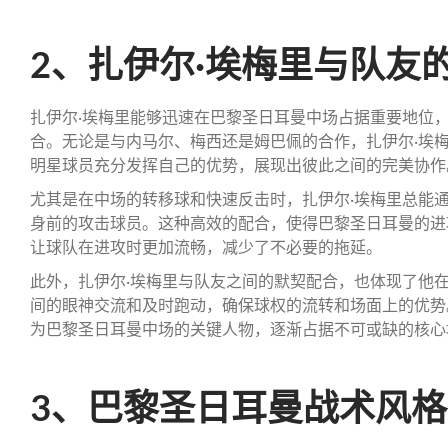
2、扎伊尔·埃梅里与队友
扎伊尔·埃梅里能够迅速在巴黎圣日耳曼中场占据重要地位
合。无论是与内马尔、梅西还是姆巴佩的合作，扎伊尔·埃
明星球员充分发挥自己的优势，展现出彼此之间的完美协作
尤其是在中场的转移球和快速反击时，扎伊尔·埃梅里总能
身前的攻击球员。这种高效的配合，使得巴黎圣日耳曼的进
让球队在进攻时更加流畅，减少了不必要的拖延。
此外，扎伊尔·埃梅里与队友之间的默契配合，也体现了他
间的眼神交流和及时跑动，确保球权的流转和场面上的优势
为巴黎圣日耳曼中场的关键人物，逐渐占据不可或缺的核心
3、巴黎圣日耳曼战术风