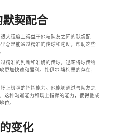
的默契配合
，很大程度上得益于他与队友之间的默契配
梅里总是能通过精准的传球和跑动，帮助这些
。
通过精准的判断和准确的传球，迅速将球传给
攻更加快速和犀利。扎伊尔·埃梅里的存在，
在场上极强的指挥能力。他能够通过与队友之
。这种沟通能力和场上指挥的能力，使得他成
地位。
格的变化