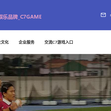
业文化
企业服务
交流C7游戏入口