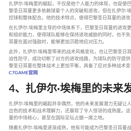
扎伊尔·埃梅里的崛起，不仅是他个人能力的体现，也促使
黎圣日耳曼更多依赖球星个人的突破和进攻，但在扎伊尔·
控球和整体配合。他的技术特点，使得巴黎圣日耳曼的进攻
在扎伊尔·埃梅里主导的中场体系下，巴黎圣日耳曼的进攻
和组织能力，使得球队能够在保持进攻威胁的同时，也不失
耳曼在面对强敌时，能够更加沉稳地应对压力。
此外，扎伊尔·埃梅里带来的战术风格变化，也让巴黎圣日
迫性防守，成功切断了对方的进攻线路，为球队的防守提供
黎圣日耳曼在整体战术上更加平衡，具备了应对多种战术变
C7GAME官网
4、扎伊尔·埃梅里的未来
扎伊尔·埃梅里的崛起并非偶然，他的未来发展潜力无疑让
出色的技术和战术理解力，还展现了令人惊讶的成熟度。这
曼的中场核心，甚至在国际足坛占据一席之地。
随着扎伊尔·埃梅里逐渐成熟，他有可能成为巴黎圣日耳曼