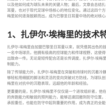
以及他如何成为球队未来的关键人物；最后，文章会总结扎
耳曼，也对于现代足球中场核心的地位变化。通过这四个方
梅里如何逐渐脱颖而出，成为巴黎圣日耳曼中场的绝对核心
1、扎伊尔·埃梅里的技术
扎伊尔·埃梅里自加盟巴黎圣日耳曼以来，就凭借其出色的
一名中场球员，他拥有极高的控球能力和传球视野，这使得
出致命一传。无论是短传配合还是长传调度，扎伊尔·埃梅
制能力。
除了传球能力外，扎伊尔·埃梅里在突破和持球时的沉着冷
够轻松用细腻的脚法和灵活的变向突破对方防线，为球队创
梅里在对抗中的沉稳表现，远超他的年龄和经验。
更重要的是，扎伊尔·埃梅里不仅仅是一个进攻组织者，他
的奔跑能力和敏锐的预判能力，能够迅速回撤到防守位置，
承担重任，也能在防守中起到重要的作用，成为真正的全能