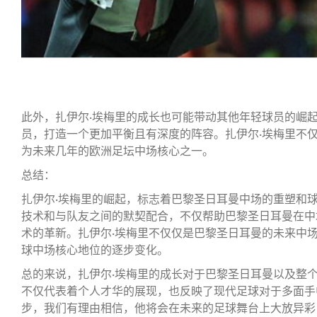
此外，扎伊尔·埃梅里的成长也可能带动其他年轻球员的崛
员，打造一个更加平衡且有深度的阵容。扎伊尔·埃梅里不
为未来几年的欧洲足坛中场核心之一。
总结：
扎伊尔·埃梅里的崛起，标志着巴黎圣日耳曼中场的重塑和
技术和与队友之间的默契配合，不仅帮助巴黎圣日耳曼在中
术的革新。扎伊尔·埃梅里不仅仅是巴黎圣日耳曼的未来中
球中场核心地位的逐步变化。
总的来说，扎伊尔·埃梅里的成长对于巴黎圣日耳曼以及整
不仅代表着个人才华的展现，也反映了现代足球对于多面手
步，我们有理由相信，他将会在未来的足球舞台上大放异彩