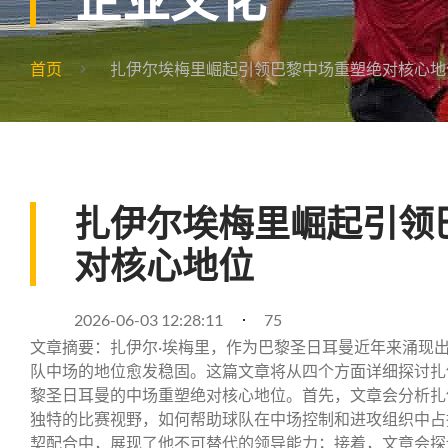
首页
扎伊尔埃梅里崛起引领巴黎中场重塑绝对核心地
扎伊尔埃梅里崛起引领
对核心地位
2026-06-03 12:28:11
75
文章摘要：扎伊尔·埃梅里，作为巴黎圣日耳曼近年来涌现
队中场的地位愈发稳固。这篇文章将从四个方面详细探讨扎
黎圣日耳曼的中场重塑绝对核心地位。首先，文章会分析扎
独特的比赛视野，如何帮助球队在中场控制和进攻组织中占
契配合中，展现了他不可替代的领导能力；接着，文章会探