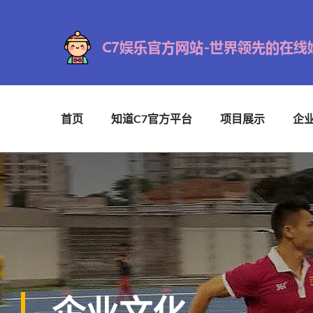
首页
知道C7官方平台
项目展示
企
企业文化