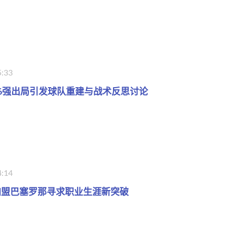
5:33
6强出局引发球队重建与战术反思讨论
4:14
加盟巴塞罗那寻求职业生涯新突破