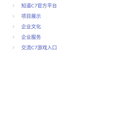
知道C7官方平台
项目展示
企业文化
企业服务
交流C7游戏入口