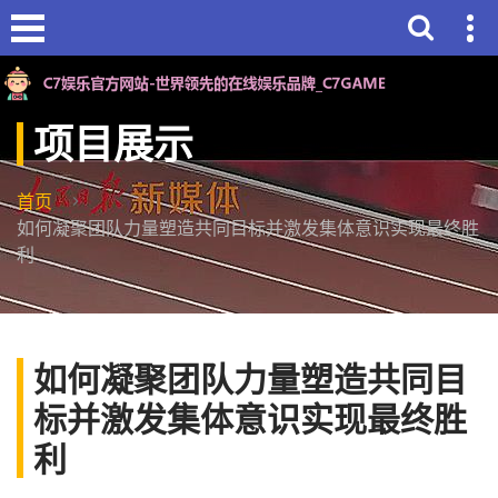
项目展示
首页
如何凝聚团队力量塑造共同目标并激发集体意识实现最终胜
利
如何凝聚团队力量塑造共同目
标并激发集体意识实现最终胜
利