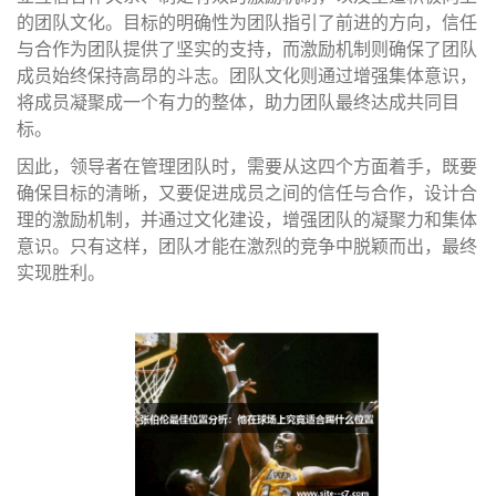
的团队文化。目标的明确性为团队指引了前进的方向，信任
与合作为团队提供了坚实的支持，而激励机制则确保了团队
成员始终保持高昂的斗志。团队文化则通过增强集体意识，
将成员凝聚成一个有力的整体，助力团队最终达成共同目
标。
因此，领导者在管理团队时，需要从这四个方面着手，既要
确保目标的清晰，又要促进成员之间的信任与合作，设计合
理的激励机制，并通过文化建设，增强团队的凝聚力和集体
意识。只有这样，团队才能在激烈的竞争中脱颖而出，最终
实现胜利。