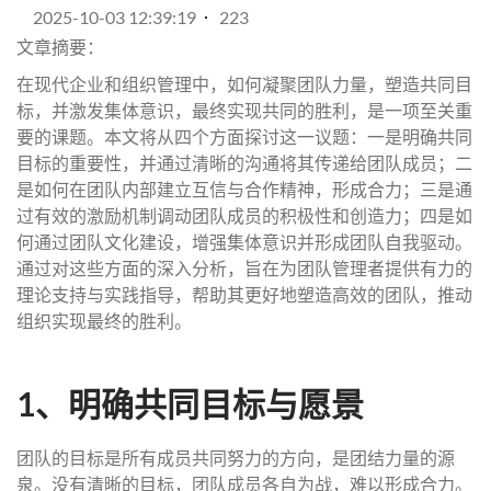
2025-10-03 12:39:19
223
文章摘要：
在现代企业和组织管理中，如何凝聚团队力量，塑造共同目
标，并激发集体意识，最终实现共同的胜利，是一项至关重
要的课题。本文将从四个方面探讨这一议题：一是明确共同
目标的重要性，并通过清晰的沟通将其传递给团队成员；二
是如何在团队内部建立互信与合作精神，形成合力；三是通
过有效的激励机制调动团队成员的积极性和创造力；四是如
何通过团队文化建设，增强集体意识并形成团队自我驱动。
通过对这些方面的深入分析，旨在为团队管理者提供有力的
理论支持与实践指导，帮助其更好地塑造高效的团队，推动
组织实现最终的胜利。
1、明确共同目标与愿景
团队的目标是所有成员共同努力的方向，是团结力量的源
泉。没有清晰的目标，团队成员各自为战，难以形成合力。