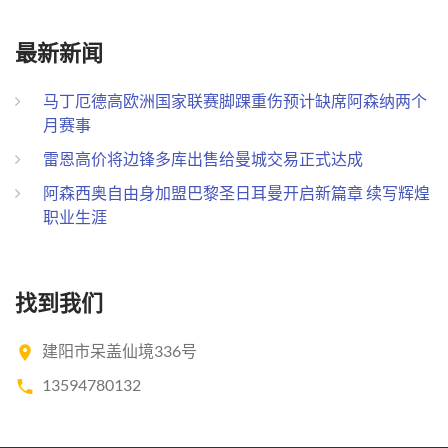
最新新闻
马丁厄德高欧洲国家联赛脚踝重伤预计缺席阿森纳两个
月赛事
雷恩高价将边锋多库出售给曼城交易正式达成
阿森西奥自由身加盟巴黎圣日耳曼开启新篇章 续写辉煌
职业生涯
找到我们
建阳市呆盖仙境336号
13594780132