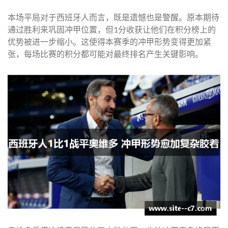
本场平局对于西班牙人而言，既是遗憾也是警醒。原本期待
通过胜利来巩固冲甲位置，但1分收获让他们在积分榜上的
优势被进一步缩小。这使得本赛季的冲甲形势变得更加紧
张，每场比赛的积分都可能对最终排名产生关键影响。