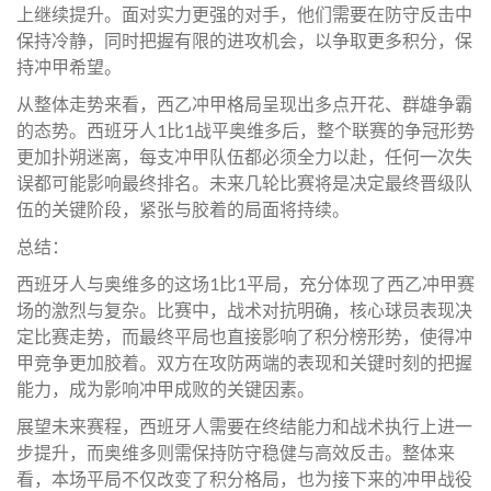
上继续提升。面对实力更强的对手，他们需要在防守反击中
保持冷静，同时把握有限的进攻机会，以争取更多积分，保
持冲甲希望。
从整体走势来看，西乙冲甲格局呈现出多点开花、群雄争霸
的态势。西班牙人1比1战平奥维多后，整个联赛的争冠形势
更加扑朔迷离，每支冲甲队伍都必须全力以赴，任何一次失
误都可能影响最终排名。未来几轮比赛将是决定最终晋级队
伍的关键阶段，紧张与胶着的局面将持续。
总结：
西班牙人与奥维多的这场1比1平局，充分体现了西乙冲甲赛
场的激烈与复杂。比赛中，战术对抗明确，核心球员表现决
定比赛走势，而最终平局也直接影响了积分榜形势，使得冲
甲竞争更加胶着。双方在攻防两端的表现和关键时刻的把握
能力，成为影响冲甲成败的关键因素。
展望未来赛程，西班牙人需要在终结能力和战术执行上进一
步提升，而奥维多则需保持防守稳健与高效反击。整体来
看，本场平局不仅改变了积分格局，也为接下来的冲甲战役