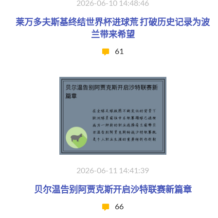
2026-06-10 14:48:46
莱万多夫斯基终结世界杯进球荒 打破历史记录为波
兰带来希望
61
2026-06-11 14:41:39
贝尔温告别阿贾克斯开启沙特联赛新篇章
66