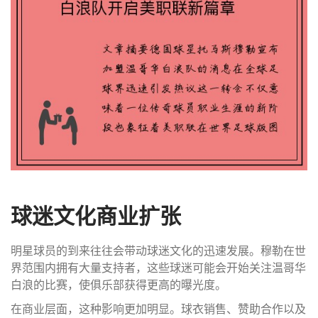
球迷文化商业扩张
明星球员的到来往往会带动球迷文化的迅速发展。穆勒在世
界范围内拥有大量支持者，这些球迷可能会开始关注温哥华
白浪的比赛，使俱乐部获得更高的曝光度。
在商业层面，这种影响更加明显。球衣销售、赞助合作以及