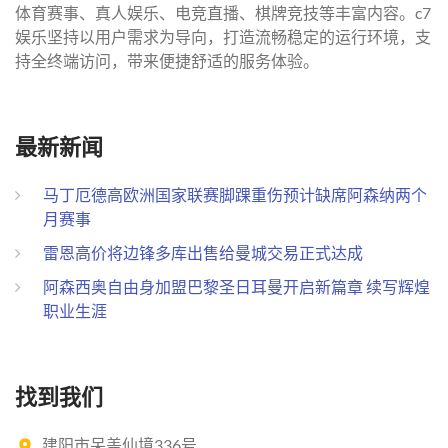
体育赛事、真人娱乐、电竞直播、棋牌竞技等丰富内容。c7
娱乐坚持以用户需求为导向，打造流畅稳定的运行环境，支
持全终端访问，带来便捷舒适的服务体验。
最新新闻
马丁厄德高欧洲国家联赛脚踝重伤预计缺席阿森纳两个
月赛事
雷恩高价将边锋多库出售给曼城交易正式达成
阿森西奥自由身加盟巴黎圣日耳曼开启新篇章 续写辉煌
职业生涯
找到我们
建阳市呆盖仙境336号