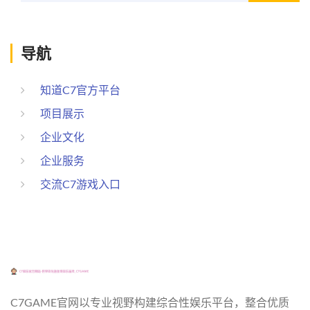
导航
知道C7官方平台
项目展示
企业文化
企业服务
交流C7游戏入口
C7GAME官网以专业视野构建综合性娱乐平台，整合优质