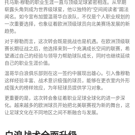
托马斯·穆勒的职业生涯一直与顶级足球紧密相连。从早期
崭露头角到成为世界级球星，他以独特的“空间阅读者”踢法
闻名。如今宣布加盟温哥华白浪队，不仅是个人职业规划的
一次重要选择，也象征着欧洲顶级球员向北美赛场发展的新
趋势。
对于穆勒而言，这次转会既是挑战也是机遇。在欧洲顶级联
赛长期征战之后，他选择来到一个充满成长空间的联赛，希
望通过自己的经验与领导力帮助球队成长，同时也继续延续
自己的职业生涯价值。
温哥华白浪俱乐部则在这一签约中展现出雄心。引入像穆勒
这样经验丰富、战术意识极强的球员，能够在更衣室内外形
成强大的榜样效应，为年轻球员提供学习对象。
更重要的是，这次转会象征着职业足球全球化的进一步深
化。越来越多的欧洲球员开始把北美联赛视为新的舞台，这
让足球文化在不同地区之间不断融合与发展。