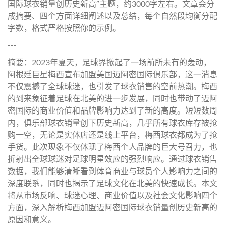
国际球衣销量创历史新高”主题，约3000字左右。文章会分
成摘要、四个方面详细阐述以及总结，每个自然段均衡分配
字数，格式严格按照你的示例。
---
摘要：2023年夏天，足球界掀起了一场前所未有的轰动，
阿根廷巨星梅西宣布加盟美国迈阿密国际俱乐部，这一消息
不仅震撼了全球球迷，也引发了球衣销售的空前热潮。梅西
的到来象征着足球在北美的进一步发展，同时也带动了迈阿
密国际的商业价值和品牌影响力达到了新的高度。短短数周
内，俱乐部球衣销量创下历史新高，几乎所有球衣库存被抢
购一空，无论是实体店还是线上平台，梅西球衣都成为了抢
手货。此次现象不仅体现了梅西个人品牌的巨大号召力，也
折射出全球球迷对足球明星效应的强烈响应。通过球衣销售
数据，我们能够清晰看到体育商业与球员个人影响力之间的
深度联系，同时也揭示了足球文化在北美的快速成长。本文
将从市场反响、球迷心理、商业价值以及社会文化影响四个
方面，深入解析梅西加盟迈阿密国际球衣销量创历史新高的
原因和意义。