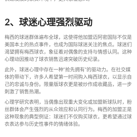
2、球迷心理强烈驱动
梅西的球迷群体遍布全球，这使得他加盟迈阿密国际不仅是
美国本土的热点事件，也成为国际球迷关注的焦点。球迷们
渴望拥有梅西球衣，象征着对偶像的支持与情感认同。这种
心理动因推动了球衣销售迅速突破历史纪录。
此外，球迷心理中存在一种“抢先拥有”的驱动力。在社交媒
体的带动下，许多人希望第一时间购入梅西球衣，以显示自
己的忠诚与身份。限量版球衣更是被炒作成收藏品，进一步
刺激了销售热潮。
心理学研究表明，当偶像出现重大变化或加盟新球队时，粉
丝群体会产生强烈的从众效应和认同行为。梅西的加盟正是
这种现象的典型例证：球迷们不仅购买球衣，更希望通过球
衣表达参与历史性事件的情绪体验。