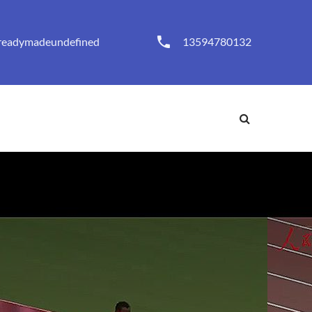
readymadeundefined
13594780132