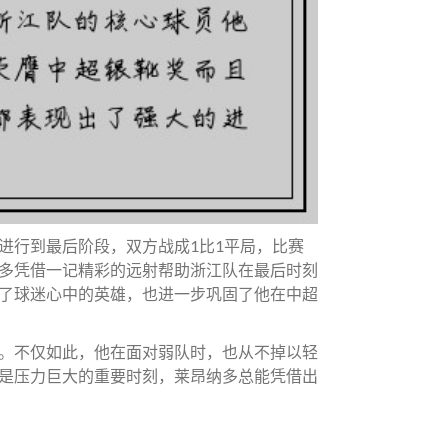
进行到最后阶段，双方战成1比1平局，比赛
多凭借一记精彩的远射帮助浙江队在最后时刻
了球迷心中的英雄，也进一步巩固了他在中超
。不仅如此，他在面对弱队时，也从不掉以轻
是压力巨大的重要时刻，莱昂纳多总能凭借出