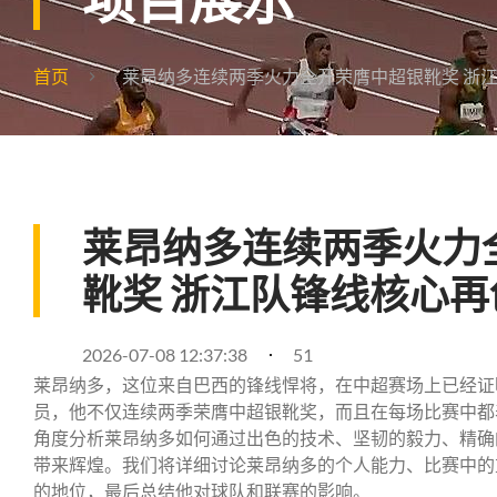
首页
莱昂纳多连续两季火力全开荣膺中超银靴奖 浙
莱昂纳多连续两季火力
靴奖 浙江队锋线核心再
2026-07-08 12:37:38
51
莱昂纳多，这位来自巴西的锋线悍将，在中超赛场上已经证
员，他不仅连续两季荣膺中超银靴奖，而且在每场比赛中都
角度分析莱昂纳多如何通过出色的技术、坚韧的毅力、精确
带来辉煌。我们将详细讨论莱昂纳多的个人能力、比赛中的
的地位，最后总结他对球队和联赛的影响。