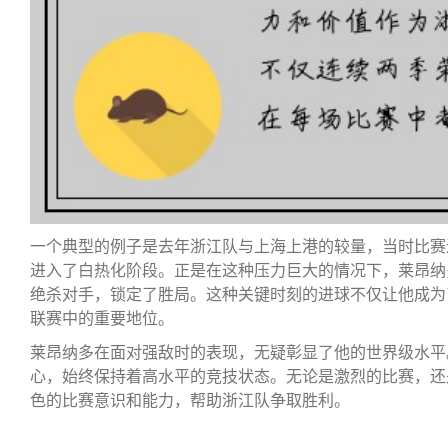
一个典型的例子是去年浙江队与上海上港的较量，当时比赛
进入了白热化阶段。正是在这种压力巨大的情况下，莱昂纳
绝杀对手，锁定了胜局。这种关键时刻的进球不仅让他成为
联赛中的重要地位。
莱昂纳多在面对强敌时的表现，无疑彰显了他的世界级水平
心，始终保持着高水平的竞技状态。无论是激烈的比赛，还
色的比赛意识和能力，帮助浙江队争取胜利。