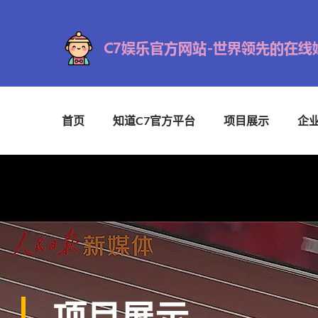
首页
知道C7官方平台
项目展示
企
项目展示