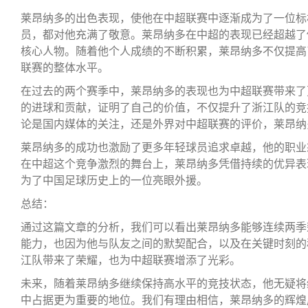
莱昂纳多的出色表现，使他在中超联赛中逐渐成为了一位标
员，都对他充满了敬意。莱昂纳多在中超的表现已经超越了
核心人物。随着他个人成绩的不断积累，莱昂纳多不仅提高
联赛的整体水平。
在过去的两个赛季中，莱昂纳多的表现也为中超联赛带来了
的进球和贡献，证明了自己的价值，不仅提升了浙江队的竞
论是国内媒体的关注，还是外界对中超联赛的评价，莱昂纳
莱昂纳多的成功也激励了更多年轻球员追求卓越，他的职业
在中超这个竞争激烈的舞台上，莱昂纳多凭借持续的优异表
为了中国足球历史上的一位亮眼外援。
总结：
通过这篇文章的分析，我们可以看出莱昂纳多能够连续两季
能力，也因为他与队友之间的默契配合，以及在关键时刻的
江队带来了荣耀，也为中超联赛增添了光彩。
未来，随着莱昂纳多继续保持高水平的竞技状态，他无疑将
中占据更为重要的地位。我们有理由相信，莱昂纳多的辉煌