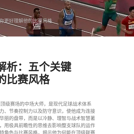
你更好理解他的比赛风格
解析：五个关键
的比赛风格
洲顶级赛场的中场大师，是现代足球战术体系
力、节奏控制力以及防守意识，使他成为连接
华丽的盘带，而是以冷静、理智与战术智慧著
，用极具前瞻性的思维去影响整支球队的运作
特角色与比赛风格，揭示他为何能在顶级联赛