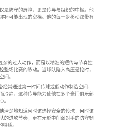
仅是防守的屏障，更是传导与组织的中枢。他
弥补可能出现的空档。他的每一步移动都带有
或复杂的过人动作，而是以精准的短传与节奏控
控整场比赛的脉动。当球队陷入高压逼抢时，
空间。
莫塔经常通过第一时间传球或假动作制造空间，
而冷静，这种传导能力使他在多个豪门俱乐部
心。
他清楚地知道何时该选择安全的传球，何时该
队的进攻节奏，更在无形中削弱对手的防守韧
的特质。