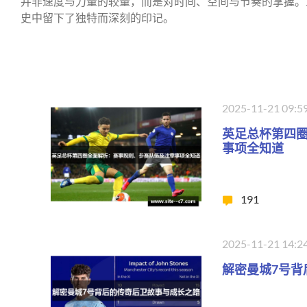
并非速度与力量的较量，而是对时间、空间与节奏的掌握。
史中留下了独特而深刻的印记。
2025-11-21 09:5
英足总杯第四
事项全知道
191
2025-11-21 14:2
解密曼城7号背