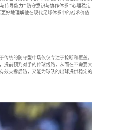
与传导能力”“防守意识与协作体系”“心理稳定
者更好地理解他在现代足球体系中的战术价值
于传统的防守型中场仅仅专注于抢断和覆盖，
，提前预判对手的传球线路，从而在不需要大
有效支撑后防，又能为球队的出球提供稳定的