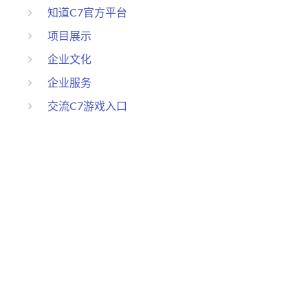
知道C7官方平台
项目展示
企业文化
企业服务
交流C7游戏入口