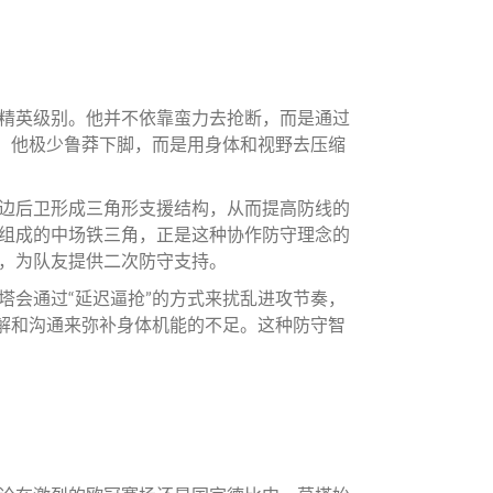
精英级别。他并不依靠蛮力去抢断，而是通过
误。他极少鲁莽下脚，而是用身体和视野去压缩
边后卫形成三角形支援结构，从而提高防线的
组成的中场铁三角，正是这种协作防守理念的
，为队友提供二次防守支持。
塔会通过“延迟逼抢”的方式来扰乱进攻节奏，
理解和沟通来弥补身体机能的不足。这种防守智