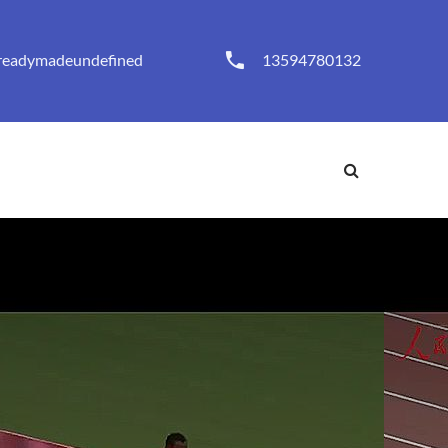
readymadeundefined
13594780132