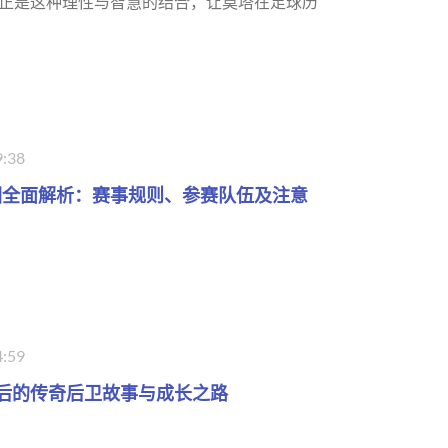
正是这种理性与智慧的结合，让莫塔在足球历
9:38
圈全面解析：赛事规则、参赛队伍及注意
4:59
后的传奇后卫故事与成长之路