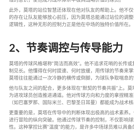
此外，莫塔的站位智慧还体现在他对队友的帮助上。他不仅
的存在让队友能够放心前压，因为莫塔总能通过站位的调整
逻辑性，这种无形的控制力正是他在中场的独特价值所在。
2、节奏调控与传导能力
莫塔的传球风格堪称“简洁而高效”。他不追求花哨的长传
制见长。他懂得在何时提速、何时放缓，用传球的节奏来掌
莫塔往往能通过一次冷静的横传或倒脚，为球队争取喘息的
他与队友之间的配合，更多体现在“默契的节奏共振”上。
为进攻球员创造推进通道。他对传球方向和力度的拿捏精准
（如巴塞罗那、国际米兰、巴黎圣日耳曼）都能成为战术核
更重要的是，莫塔在传导中的判断体现出极高的战术素养。
进行冒险的纵向突破。他通过传球节奏的控制，不仅影响球
性。这种掌控比赛“温度”的能力，是许多中场球员难以具备