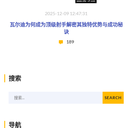
2025-12-09 12:47:31
瓦尔迪为何成为顶级射手解密其独特优势与成功秘
诀
189
搜索
搜索...
SEARCH
导航