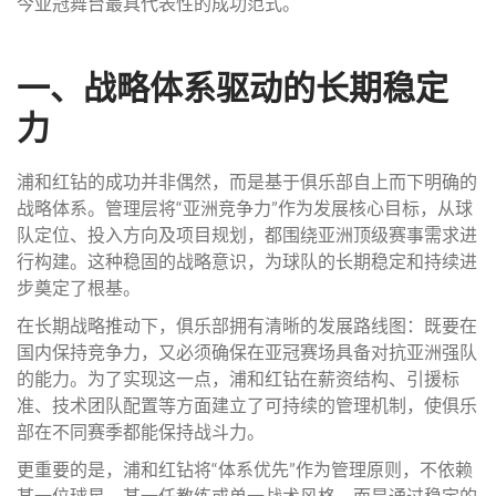
今亚冠舞台最具代表性的成功范式。
一、战略体系驱动的长期稳定
力
浦和红钻的成功并非偶然，而是基于俱乐部自上而下明确的
战略体系。管理层将“亚洲竞争力”作为发展核心目标，从球
队定位、投入方向及项目规划，都围绕亚洲顶级赛事需求进
行构建。这种稳固的战略意识，为球队的长期稳定和持续进
步奠定了根基。
在长期战略推动下，俱乐部拥有清晰的发展路线图：既要在
国内保持竞争力，又必须确保在亚冠赛场具备对抗亚洲强队
的能力。为了实现这一点，浦和红钻在薪资结构、引援标
准、技术团队配置等方面建立了可持续的管理机制，使俱乐
部在不同赛季都能保持战斗力。
更重要的是，浦和红钻将“体系优先”作为管理原则，不依赖
某一位球星、某一任教练或单一战术风格，而是通过稳定的