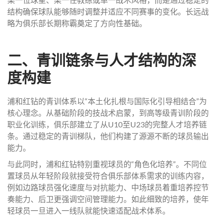
结构确保球队能够随时调整并适应不同赛事的变化。长远战
略为俱乐部长期称霸奠定了方向性基础。
二、青训链条与人才结构的深
度构建
浦和红钻的青训体系以“本土化扎根与国际化引导相结合”为
核心理念。从基础阶段的技战术启蒙，到高等级青训阶段的
职业化训练，俱乐部建立了从U10至U23的完整人才培养链
条。通过稳定的青训梯队，他们构建了源源不断的球员输出
能力。
与此同时，浦和红钻特别重视球员的“角色化培养”。不同位
置球员从年轻阶段就接受符合俱乐部体系需求的训练内容，
例如边路球员强化速度与对抗能力、中场球员着重培养控节
奏能力、后卫更强调空间管理能力。如此细致的培养，使年
轻球员一旦进入一线队就能快速适配战术体系。