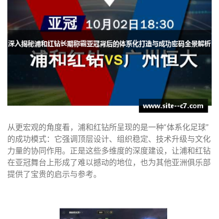
从更宏观的角度看，浦和红钻所呈现的是一种“体系化足球”
的成功模式：它强调顶层设计、组织稳定、技术升级与文化
力量的协同作用。正是这些多维度的深度建设，让浦和红钻
在亚冠舞台上形成了难以撼动的地位，也为其他亚洲俱乐部
提供了宝贵的启示与参考。