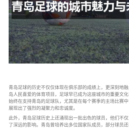
青岛足球的历史不仅仅体现在俱乐部的成绩上，更深刻地融
岛人民喜爱的体育项目，足球早已成为这座城市的重要文化
始终在支持青岛的足球队，尤其是在每个赛季的主场比赛中
展现出了强烈的凝聚力和忠诚度。
此外，青岛足球历史上还涌现出一批出色的球员，他们不仅
了深远的影响。青岛曾培养出多位国家队成员，部分球员还