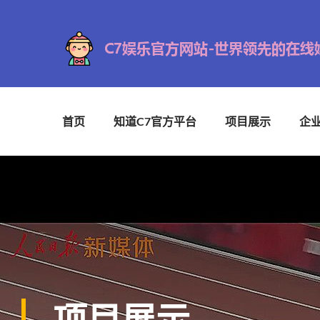
首页
知道C7官方平台
项目展示
企
项目展示