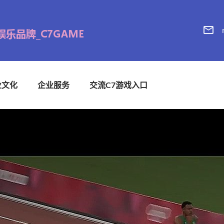
业文化
企业服务
交流C7游戏入口