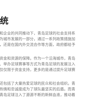
系统
和企业的共同推动下，青岛足球的社会支持系
为城市发展的一部分，通过一系列政策措施加
，还是在国内外交流合作等方面，政府都给予
资金和资源的保障。作为一个沿海城市，青岛
、举办足球赛事等方式为青岛足球的发展注入
仅仅限于资金支持，更多的是通过提升足球赛
还包括了大量热爱足球的民众和社会组织。青
热情和忠诚度成为了球队最坚实的后盾。而青
青岛足球注入了源源不断的新鲜血液，推动着