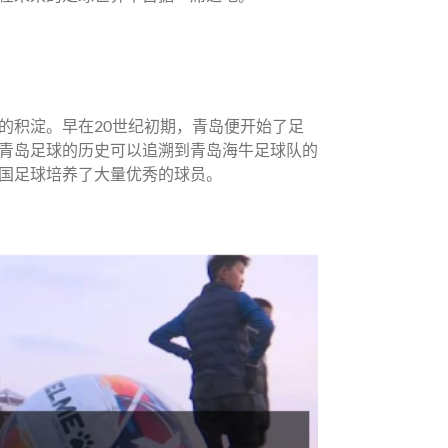
的积淀。早在20世纪初期，青岛便开始了足
青岛足球的历史可以追溯到青岛海牛足球队的
国足球培养了大量优秀的球员。