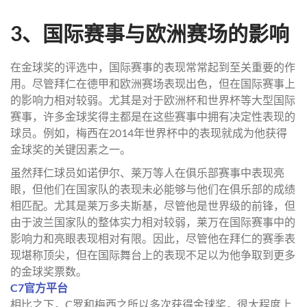
3、国际赛事与欧洲赛场的影响
在金球奖的评选中，国际赛事的表现常常起到至关重要的作
用。尽管拜仁在德甲和欧洲赛场表现出色，但在国际赛事上
的影响力相对较弱。尤其是对于欧洲杯和世界杯等大型国际
赛事，许多金球奖得主都是在这些赛事中拥有决定性表现的
球员。例如，梅西在2014年世界杯中的表现就成为他获得
金球奖的关键因素之一。
虽然拜仁球员如诺伊尔、莱万等人在俱乐部赛事中表现亮
眼，但他们在国家队的表现未必能够与他们在俱乐部的成绩
相匹配。尤其是莱万多夫斯基，尽管他是世界级的前锋，但
由于波兰国家队的整体实力相对较弱，莱万在国际赛事中的
影响力和亮眼表现相对有限。因此，尽管他在拜仁的赛季表
现堪称顶尖，但在国际舞台上的表现不足以为他争取到更多
的金球奖票数。
C7官方平台
相比之下，C罗和梅西之所以多次获得金球奖，很大程度上