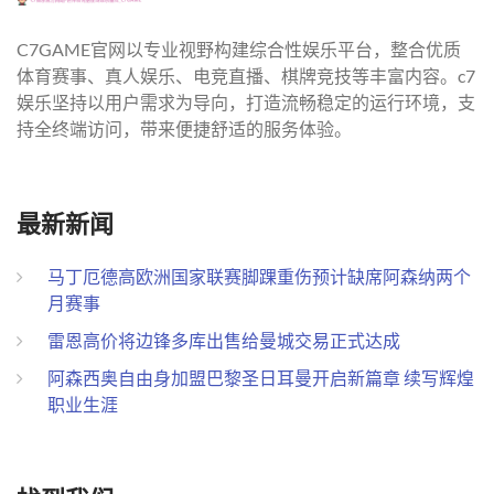
C7GAME官网以专业视野构建综合性娱乐平台，整合优质
体育赛事、真人娱乐、电竞直播、棋牌竞技等丰富内容。c7
娱乐坚持以用户需求为导向，打造流畅稳定的运行环境，支
持全终端访问，带来便捷舒适的服务体验。
最新新闻
马丁厄德高欧洲国家联赛脚踝重伤预计缺席阿森纳两个
月赛事
雷恩高价将边锋多库出售给曼城交易正式达成
阿森西奥自由身加盟巴黎圣日耳曼开启新篇章 续写辉煌
职业生涯