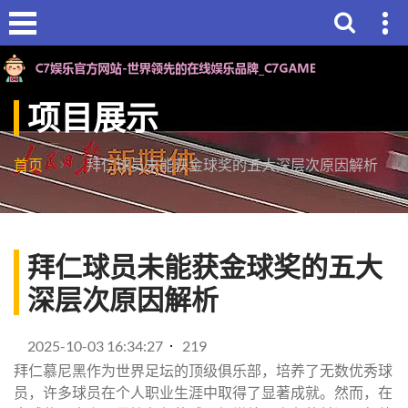
项目展示
首页
拜仁球员未能获金球奖的五大深层次原因解析
拜仁球员未能获金球奖的五大
深层次原因解析
2025-10-03 16:34:27
219
拜仁慕尼黑作为世界足坛的顶级俱乐部，培养了无数优秀球
员，许多球员在个人职业生涯中取得了显著成就。然而，在