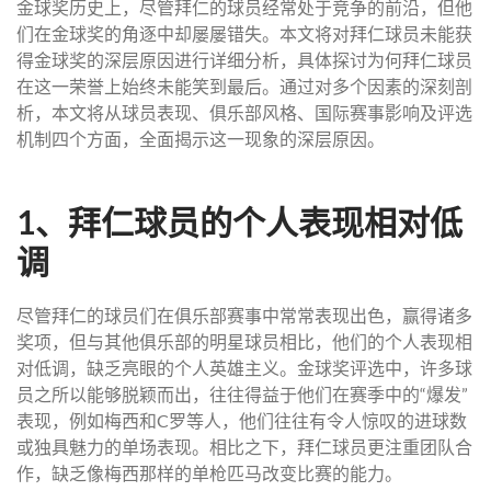
金球奖历史上，尽管拜仁的球员经常处于竞争的前沿，但他
们在金球奖的角逐中却屡屡错失。本文将对拜仁球员未能获
得金球奖的深层原因进行详细分析，具体探讨为何拜仁球员
在这一荣誉上始终未能笑到最后。通过对多个因素的深刻剖
析，本文将从球员表现、俱乐部风格、国际赛事影响及评选
机制四个方面，全面揭示这一现象的深层原因。
1、拜仁球员的个人表现相对低
调
尽管拜仁的球员们在俱乐部赛事中常常表现出色，赢得诸多
奖项，但与其他俱乐部的明星球员相比，他们的个人表现相
对低调，缺乏亮眼的个人英雄主义。金球奖评选中，许多球
员之所以能够脱颖而出，往往得益于他们在赛季中的“爆发”
表现，例如梅西和C罗等人，他们往往有令人惊叹的进球数
或独具魅力的单场表现。相比之下，拜仁球员更注重团队合
作，缺乏像梅西那样的单枪匹马改变比赛的能力。