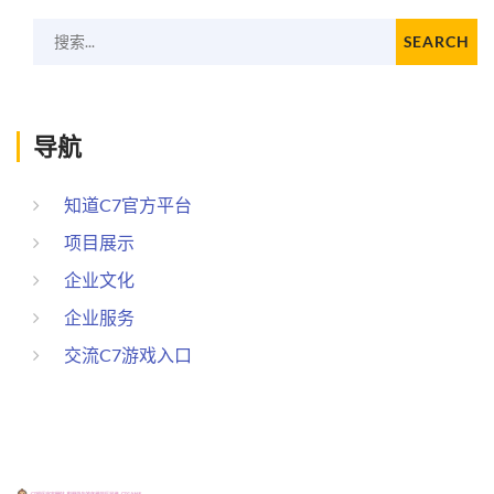
搜索...
SEARCH
导航
知道C7官方平台
项目展示
企业文化
企业服务
交流C7游戏入口