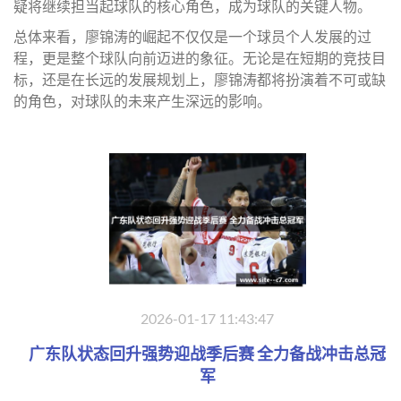
疑将继续担当起球队的核心角色，成为球队的关键人物。
总体来看，廖锦涛的崛起不仅仅是一个球员个人发展的过
程，更是整个球队向前迈进的象征。无论是在短期的竞技目
标，还是在长远的发展规划上，廖锦涛都将扮演着不可或缺
的角色，对球队的未来产生深远的影响。
2026-01-17 11:43:47
广东队状态回升强势迎战季后赛 全力备战冲击总冠
军