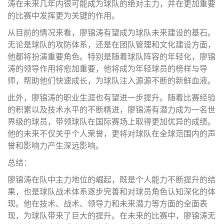
涛在未来几年内很可能成为球队的绝对主力，并在更加重要
的比赛中发挥更为关键的作用。
从目前的情况来看，廖锦涛有望成为球队未来建设的基石。
无论是球队的攻防体系，还是在团队管理和文化建设方面，
他都将扮演重要角色。特别是随着球队阵容的年轻化，廖锦
涛的领导作用将愈加重要，他将成为年轻球员的榜样与导
师，帮助他们快速成长，为球队注入源源不断的新鲜血液。
此外，廖锦涛的职业生涯也有望进一步提升。随着比赛经验
的积累以及技术水平的不断精进，廖锦涛有潜力成为一名世
界级的球员，带领球队在国际赛场上取得更加优异的成绩。
他的未来不仅关乎个人荣誉，更将对球队在全球范围内的声
誉和影响力产生深远影响。
总结：
廖锦涛在队中主力地位的崛起，既是个人能力不断提升的结
果，也是球队战术体系逐步完善和对球员角色认知深化的体
现。他在技术、战术、领导力和未来潜力等方面的全面表
现，为球队带来了巨大的提升。在未来的比赛中，廖锦涛无