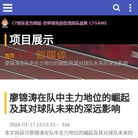
项目展示
首页
廖锦涛在队中主力地位的崛起及其对球队未来的深远影响
廖锦涛在队中主力地位的崛起
及其对球队未来的深远影响
2026-01-17 13:53:33
166
本文将探讨廖锦涛在队中主力地位的崛起及其对球队未来的