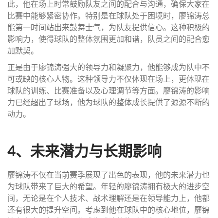
此，他在场上时常鼓励队友之间的配合与沟通，确保大家在
比赛中能够紧密协作。特别是在球队处于困境时，廖锦涛总
能第一时间站出来鼓舞士气，为队友提供信心。这种积极的
影响力，使得球队的整体氛围更加和谐，队员之间的配合愈
加默契。
正是由于廖锦涛强大的领导力和凝聚力，他能够成为队中不
可或缺的核心人物。这种领导力不仅体现在场上，更体现在
球队的训练、比赛准备以及心理调节等方面。廖锦涛的影响
力已经超出了球场，他为球队的整体成长提供了源源不断的
动力。
4、未来潜力与长期影响
廖锦涛不仅在当前赛季展现了出色的表现，他的未来潜力也
为球队带来了巨大的希望。年轻的廖锦涛拥有极大的进步空
间，无论是在个人技术、战术理解还是在领导能力上，他都
还有很大的提升空间。考虑到他在球队中的核心地位，廖锦