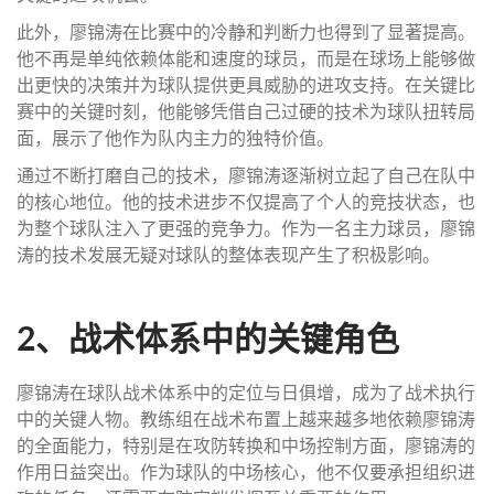
此外，廖锦涛在比赛中的冷静和判断力也得到了显著提高。
他不再是单纯依赖体能和速度的球员，而是在球场上能够做
出更快的决策并为球队提供更具威胁的进攻支持。在关键比
赛中的关键时刻，他能够凭借自己过硬的技术为球队扭转局
面，展示了他作为队内主力的独特价值。
通过不断打磨自己的技术，廖锦涛逐渐树立起了自己在队中
的核心地位。他的技术进步不仅提高了个人的竞技状态，也
为整个球队注入了更强的竞争力。作为一名主力球员，廖锦
涛的技术发展无疑对球队的整体表现产生了积极影响。
2、战术体系中的关键角色
廖锦涛在球队战术体系中的定位与日俱增，成为了战术执行
中的关键人物。教练组在战术布置上越来越多地依赖廖锦涛
的全面能力，特别是在攻防转换和中场控制方面，廖锦涛的
作用日益突出。作为球队的中场核心，他不仅要承担组织进