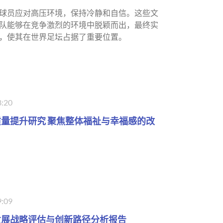
球员应对高压环境，保持冷静和自信。这些文
队能够在竞争激烈的环境中脱颖而出，最终实
，使其在世界足坛占据了重要位置。
8:20
量提升研究 聚焦整体福祉与幸福感的改
9:09
发展战略评估与创新路径分析报告