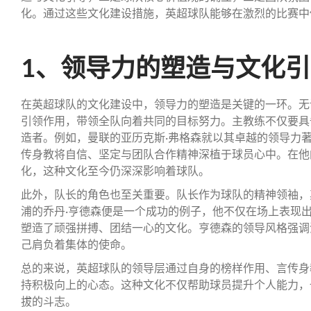
化。通过这些文化建设措施，英超球队能够在激烈的比赛中
1、领导力的塑造与文化
在英超球队的文化建设中，领导力的塑造是关键的一环。无
引领作用，带领全队向着共同的目标努力。主教练不仅要具
造者。例如，曼联的亚历克斯·弗格森就以其卓越的领导力
传身教将自信、坚定与团队合作精神深植于球员心中。在他
化，这种文化至今仍深深影响着球队。
此外，队长的角色也至关重要。队长作为球队的精神领袖，
浦的乔丹·亨德森便是一个成功的例子，他不仅在场上表现
塑造了顽强拼搏、团结一心的文化。亨德森的领导风格强调
己肩负着集体的使命。
总的来说，英超球队的领导层通过自身的榜样作用、言传身
持积极向上的心态。这种文化不仅帮助球员提升个人能力，
拔的斗志。