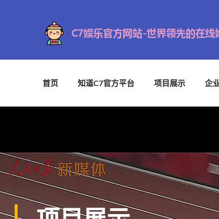
首页
知道C7官方平台
项目展示
企
项目展示