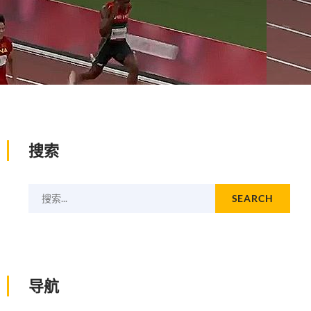
搜索
搜索...
SEARCH
导航