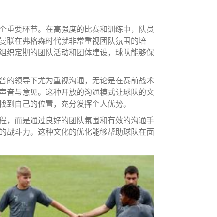
个重要环节。在高强度的比赛和训练中，队员
曼联在弗格森时代就非常重视团队氛围的培
组织定期的团队活动和团体建设，球队能够保
普的领导下尤为重视沟通，无论是在赛前战术
声音与意见。这种开放的沟通模式让球队的文
找到自己的位置，充分发挥个人优势。
程，而是通过良好的团队氛围和有效的沟通手
的战斗力。这种文化的优化能够帮助球队在面