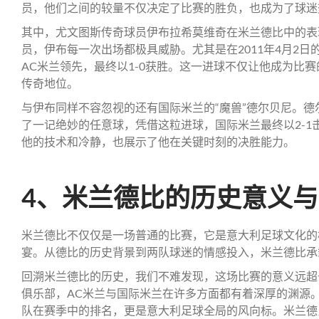
员，他们之间的较量不仅决定了比赛的胜负，也成为了球迷
其中，尤文图斯传奇球员伊布拉希莫维奇在米兰德比中的表
员，伊布每一次出场都极具威胁。尤其是在2011年4月2
AC米兰领先，最终以1-0获胜。这一进球不仅让他成为比
传奇地位。
与伊布同样不容忽视的还有国际米兰的“魔兽”德尔贝尼。德尔
了一记绝妙的任意球，凭借这粒进球，国际米兰最终以2-1
他的技术和冷静，也展示了他在关键时刻的决胜能力。
4、米兰德比的历史意义
米兰德比不仅仅是一场普通的比赛，它是意大利足球文化的
宴。从德比的历史背景到两队球迷的情感投入，米兰德比承
回溯米兰德比的历史，我们不难发现，这场比赛的意义远超
俱乐部，AC米兰与国际米兰在许多方面都有着深厚的渊源
队在赛季中的排名，更是意大利足球全局的风向标。米兰德