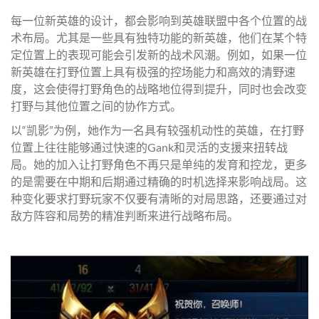
每一位新英雄的设计，都会影响到英雄联盟中各个位置的战
术布局。尤其是一些具有独特功能的新英雄，他们在某个特
定位置上的表现可能会引发新的战术风潮。例如，如果一位
新英雄在打野位置上具有极强的控场能力和高效的清野速
度，这会使得打野角色的战略地位得到提升，同时也会改变
打野与其他位置之间的协作方式。
以“凯影”为例，她作为一名具有较强机动性的英雄，在打野
位置上往往能够通过快速的Gank和灵活的支援来扭转战
局。她的加入让打野角色不再只是单纯的发育和控龙，更多
的是需要在中期和后期通过精确的时机选择来影响战局。这
种变化要求打野玩家不仅要有清晰的对局思路，还要通过对
敌方阵容和局势的精准判断来进行战略布局。