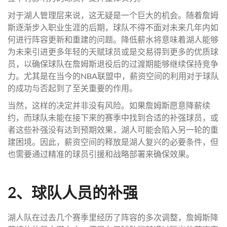
对于湖人管理层来说，这无疑是一个巨大的机会。随着詹姆
斯逐渐步入职业生涯的后期，球队不得不面对未来几年内如
何进行阵容更新和重建的问题。降低薪水将意味着湖人能够
为未来引进更多年轻的天赋球员或是交易得到更多的优质球
员，以确保球队在詹姆斯退役后的过渡期能够继续保持竞争
力。尤其是在当今的NBA联盟中，薪资空间的利用对于球队
的成功与否起到了至关重要的作用。
当然，这样的决定并非没有风险。如果詹姆斯愿意降薪续
约，而球队未能在接下来的赛季中找到合适的补强球员，或
者这些补强没有达到预期效果，湖人可能会陷入另一轮的重
建困境。因此，薪资空间的释放是湖人复兴的必要条件，但
也需要通过精准的球员引援和战略部署来确保效果。
2、球队人员的补强
湖人队在过去几个赛季里经历了阵容的多次调整，詹姆斯降