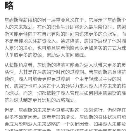
略
詹姆斯降薪续约的另一层重要意义在于，它展示了詹姆斯个
人的未来规划。在他的职业生涯即将迈入最后阶段时，詹姆
斯可能更倾向于在自己有限的时间内追求更多的总冠军，而
不是单纯地关注薪资收入。通过降薪，詹姆斯展现了他对湖
人复兴的决心，也可能意味着他愿意以更加务实的方式为球
队争取更多的资源，帮助湖人重回巅峰。
从长期角度看，詹姆斯的降薪可能会为湖人队带来更多的灵
活性，尤其是在后詹姆斯时代的过渡期。若詹姆斯愿意降薪
续约，湖人可能会更容易过渡到一个由年轻球员主导的时
代，詹姆斯也可以通过个人的领导力来为湖人培养未来的核
心球员。而这一切都依赖于湖人管理层如何利用詹姆斯的降
薪为球队制定更具远见的战略规划。
但是，詹姆斯的未来是否真能按照这一规划进行，仍然存在
很多不确定因素。随着年龄的增长，詹姆斯的身体状况可能
会成为影响湖人未来战略的一个关键因素。如果湖人未能及
时进行有效的阵容更新，詹姆斯的降薪也许不会带来预期的