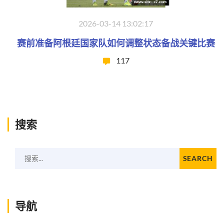
2026-03-14 13:02:17
赛前准备阿根廷国家队如何调整状态备战关键比赛
117
搜索
搜索...
SEARCH
导航