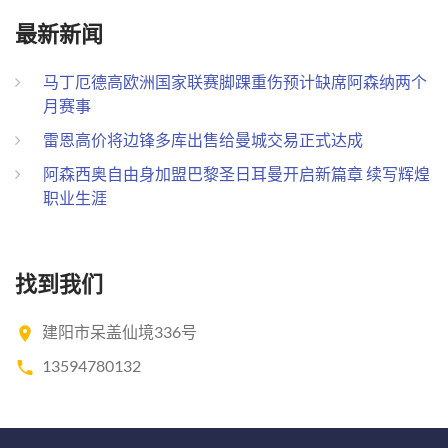
最新新闻
马丁厄德高欧洲国家联赛脚踝重伤预计缺席阿森纳两个
月赛事
雷恩高价将边锋多库出售给曼城交易正式达成
阿森西奥自由身加盟巴黎圣日耳曼开启新篇章 续写辉煌
职业生涯
找到我们
建阳市呆盖仙境336号
13594780132