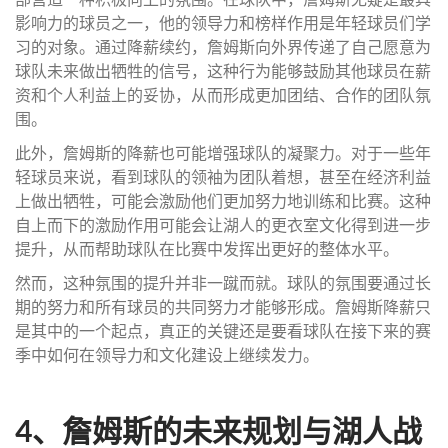
影响力的球员之一，他的领导力和榜样作用是年轻球员们学
习的对象。通过降薪续约，詹姆斯向外界传递了自己愿意为
球队未来做出牺牲的信号，这种行为能够鼓励其他球员在薪
资和个人利益上的妥协，从而形成更加团结、合作的团队氛
围。
此外，詹姆斯的降薪也可能增强球队的凝聚力。对于一些年
轻球员来说，看到球队的领袖为团队着想，甚至在经济利益
上做出牺牲，可能会激励他们更加努力地训练和比赛。这种
自上而下的激励作用可能会让湖人的更衣室文化得到进一步
提升，从而帮助球队在比赛中发挥出更好的整体水平。
然而，这种氛围的提升并非一蹴而就。球队的氛围要通过长
期的努力和所有球员的共同努力才能够形成。詹姆斯降薪只
是其中的一个起点，真正的关键还是要看球队在接下来的赛
季中如何在领导力和文化建设上继续发力。
4、詹姆斯的未来规划与湖人战