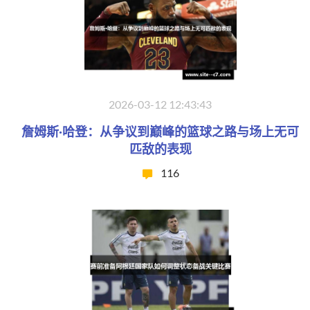
2026-03-12 12:43:43
詹姆斯·哈登：从争议到巅峰的篮球之路与场上无可
匹敌的表现
116