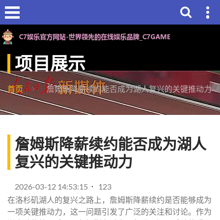
项目展示
首页
詹姆斯降薪续约能否成为湖人复兴的关键推动力
詹姆斯降薪续约能否成为湖人
复兴的关键推动力
2026-03-12 14:53:15
123
在洛杉矶湖人的复兴之路上，詹姆斯降薪续约是否能够成为
一项关键推动力，这一问题引发了广泛的关注和讨论。作为