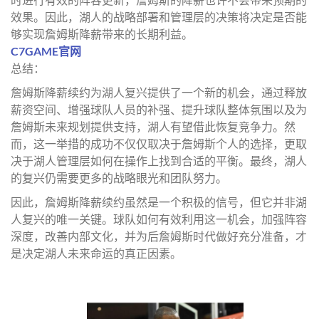
效果。因此，湖人的战略部署和管理层的决策将决定是否能
够实现詹姆斯降薪带来的长期利益。
C7GAME官网
总结：
詹姆斯降薪续约为湖人复兴提供了一个新的机会，通过释放
薪资空间、增强球队人员的补强、提升球队整体氛围以及为
詹姆斯未来规划提供支持，湖人有望借此恢复竞争力。然
而，这一举措的成功不仅仅取决于詹姆斯个人的选择，更取
决于湖人管理层如何在操作上找到合适的平衡。最终，湖人
的复兴仍需要更多的战略眼光和团队努力。
因此，詹姆斯降薪续约虽然是一个积极的信号，但它并非湖
人复兴的唯一关键。球队如何有效利用这一机会，加强阵容
深度，改善内部文化，并为后詹姆斯时代做好充分准备，才
是决定湖人未来命运的真正因素。