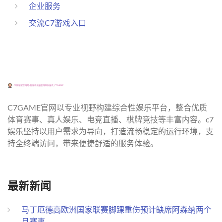
企业服务
交流C7游戏入口
C7GAME官网以专业视野构建综合性娱乐平台，整合优质
体育赛事、真人娱乐、电竞直播、棋牌竞技等丰富内容。c7
娱乐坚持以用户需求为导向，打造流畅稳定的运行环境，支
持全终端访问，带来便捷舒适的服务体验。
最新新闻
马丁厄德高欧洲国家联赛脚踝重伤预计缺席阿森纳两个
月赛事