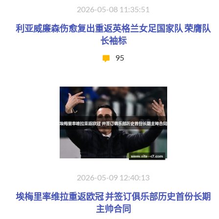
2026-05-08 11:35:51
利亚威廉森伤愈复出重返英格兰女足国家队 荣膺队
长袖标
95
2026-05-09 12:40:13
埃梅里率维拉重返欧冠 并签订俱乐部历史首份长期
主帅合同