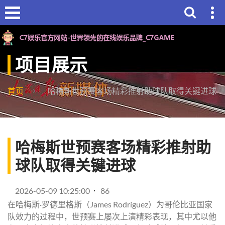
项目展示
首页
哈梅斯世预赛客场精彩推射助球队取得关键进球
哈梅斯世预赛客场精彩推射助
球队取得关键进球
2026-05-09 10:25:00
86
在哈梅斯·罗德里格斯（James Rodríguez）为哥伦比亚国家
队效力的过程中，世预赛上屡次上演精彩表现，其中尤以他