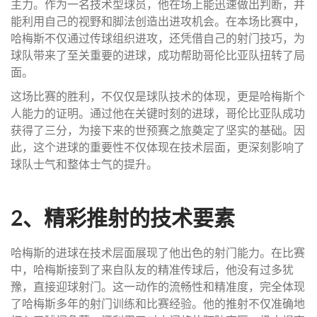
主力。作为一名技术型球员，他在场上能迅速做出判断，并
能利用自己的视野和脚法创造出进攻机会。在本场比赛中，
哈梅斯不仅通过传球组织进攻，还凭借自己的射门技巧，为
球队带来了至关重要的进球，成功帮助哥伦比亚队扭转了局
面。
这场比赛的胜利，不仅仅是球队技术的体现，更是哈梅斯个
人能力的证明。通过他在关键时刻的进球，哥伦比亚队成功
获得了三分，为接下来的世预赛之旅奠定了坚实的基础。因
此，这个进球的重要性不仅体现在技术层面，更深刻影响了
球队士气和整体士气的提升。
2、精彩推射的技术要素
哈梅斯的进球在技术层面展现了他出色的射门能力。在比赛
中，哈梅斯接到了来自队友的精准传球后，他没有过多犹
豫，直接迎球射门。这一动作的流畅性和精准度，完全体现
了哈梅斯多年的射门训练和比赛经验。他的推射不仅准确地