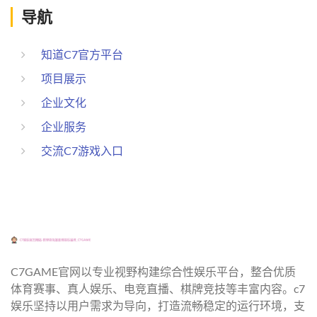
导航
知道C7官方平台
项目展示
企业文化
企业服务
交流C7游戏入口
C7GAME官网以专业视野构建综合性娱乐平台，整合优质
体育赛事、真人娱乐、电竞直播、棋牌竞技等丰富内容。c7
娱乐坚持以用户需求为导向，打造流畅稳定的运行环境，支