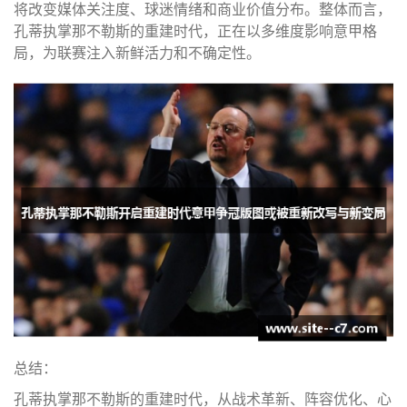
将改变媒体关注度、球迷情绪和商业价值分布。整体而言，
孔蒂执掌那不勒斯的重建时代，正在以多维度影响意甲格
局，为联赛注入新鲜活力和不确定性。
总结：
孔蒂执掌那不勒斯的重建时代，从战术革新、阵容优化、心