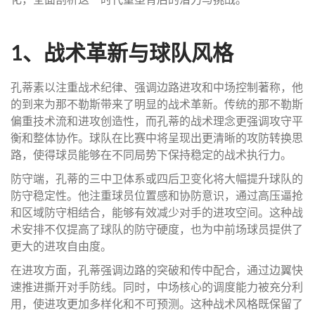
1、战术革新与球队风格
孔蒂素以注重战术纪律、强调边路进攻和中场控制著称，他
的到来为那不勒斯带来了明显的战术革新。传统的那不勒斯
偏重技术流和进攻创造性，而孔蒂的战术理念更强调攻守平
衡和整体协作。球队在比赛中将呈现出更清晰的攻防转换思
路，使得球员能够在不同局势下保持稳定的战术执行力。
防守端，孔蒂的三中卫体系或四后卫变化将大幅提升球队的
防守稳定性。他注重球员位置感和协防意识，通过高压逼抢
和区域防守相结合，能够有效减少对手的进攻空间。这种战
术安排不仅提高了球队的防守硬度，也为中前场球员提供了
更大的进攻自由度。
在进攻方面，孔蒂强调边路的突破和传中配合，通过边翼快
速推进撕开对手防线。同时，中场核心的调度能力被充分利
用，使进攻更加多样化和不可预测。这种战术风格既保留了