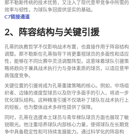
那不勒斯传统的技术优势，又注入了现代意甲竞争中所需的
效率与韧性，为球队争冠提供坚实的基础。
C7链接通道
2、阵容结构与关键引援
孔蒂的执教哲学不仅影响战术布置，也直接作用于阵容结构
调整。那不勒斯在孔蒂指导下将更重视球员的多面性和适应
性，能够在不同比赛中灵活调整阵型。这意味着球队引援策
略将趋向于兼具战术执行力与身体素质的球员，以适应意甲
高强度竞争。
关键位置的引援将成为孔蒂重建策略的核心。例如，中场组
织者、边锋的速度型球员以及防守多面手的引入，将进一步
优化球队结构。这种精准引援不仅填补了球队在战术执行上
的短板，也为整体战术多样性提供了保障。
同时，孔蒂在选拔本土球员与青年梯队球员方面也展现了敏
锐眼光。他注重培养球队内部核心力量，使得球队在长期竞
争中具备稳定性和可持续发展能力。通过科学化的阵容构