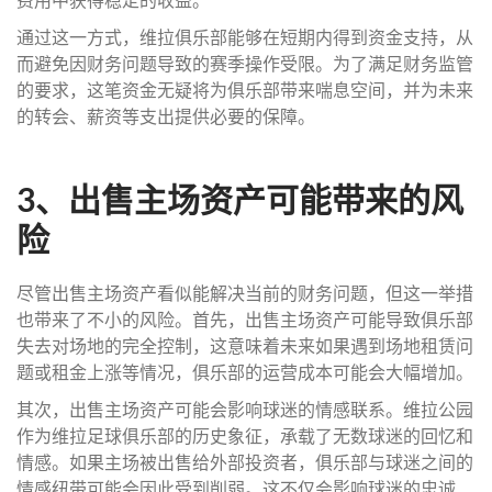
通过这一方式，维拉俱乐部能够在短期内得到资金支持，从
而避免因财务问题导致的赛季操作受限。为了满足财务监管
的要求，这笔资金无疑将为俱乐部带来喘息空间，并为未来
的转会、薪资等支出提供必要的保障。
3、出售主场资产可能带来的风
险
尽管出售主场资产看似能解决当前的财务问题，但这一举措
也带来了不小的风险。首先，出售主场资产可能导致俱乐部
失去对场地的完全控制，这意味着未来如果遇到场地租赁问
题或租金上涨等情况，俱乐部的运营成本可能会大幅增加。
其次，出售主场资产可能会影响球迷的情感联系。维拉公园
作为维拉足球俱乐部的历史象征，承载了无数球迷的回忆和
情感。如果主场被出售给外部投资者，俱乐部与球迷之间的
情感纽带可能会因此受到削弱。这不仅会影响球迷的忠诚