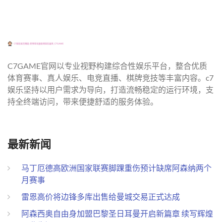
C7GAME官网以专业视野构建综合性娱乐平台，整合优质
体育赛事、真人娱乐、电竞直播、棋牌竞技等丰富内容。c7
娱乐坚持以用户需求为导向，打造流畅稳定的运行环境，支
持全终端访问，带来便捷舒适的服务体验。
最新新闻
马丁厄德高欧洲国家联赛脚踝重伤预计缺席阿森纳两个
月赛事
雷恩高价将边锋多库出售给曼城交易正式达成
阿森西奥自由身加盟巴黎圣日耳曼开启新篇章 续写辉煌