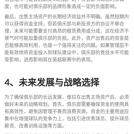
度，也可能对俱乐部的品牌形象造成一定的负面影响。
最后，出售主场资产的长期经济效益并不明确。虽然短期内
可以获得资金支持，但若俱乐部与新投资方的协议不够合
理，未来可能需要支付高昂的租赁费用或分成，这在经济不
景气时可能加重俱乐部的负担。此外，资产出售后的资金是
否能够高效利用，也是一个值得关注的问题。如果管理层不
能有效地将资金投入到球队建设中，俱乐部的竞技水平可能
受影响，进而影响其在英超联赛中的表现。
4、未来发展与战略选择
为了确保俱乐部的长远发展，维拉在出售主场资产后，必须
做好未来的战略规划。首先，俱乐部需要确保资金的使用具
有高效性，避免因管理不善而浪费资源。资金的主要用途应
集中在增强球队的竞争力上，包括引进优秀球员、提升球员
薪资、改善训练设施等方面。