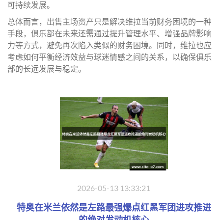
可持续发展。
总体而言，出售主场资产只是解决维拉当前财务困境的一种
手段，俱乐部在未来还需通过提升管理水平、增强品牌影响
力等方式，避免再次陷入类似的财务困境。同时，维拉也应
考虑如何平衡经济效益与球迷情感之间的关系，以确保俱乐
部的长远发展与稳定。
2026-05-13 13:33:21
特奥在米兰依然是左路最强爆点红黑军团进攻推进
的绝对发动机核心