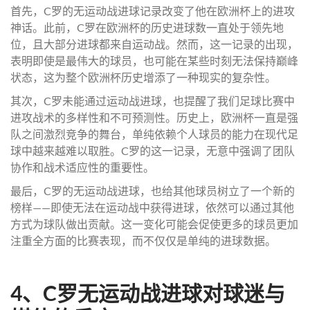
首先，C罗的无运动战进球记录改变了他在欧洲杯上的进攻
神话。此前，C罗在欧洲杯的历史进球数一直处于领先地
位，且大部分进球都来自运动战。然而，这一记录的出现，
表明即使是最伟大的球员，也可能在某些时刻无法保持巅峰
状态，这为整个欧洲杯历史增添了一种现实的复杂性。
其次，C罗未能通过运动战进球，也提醒了我们足球比赛中
进攻战术的多样性和不可预测性。历史上，欧洲杯一直是强
队之间激烈竞争的舞台，单纯依赖个人球员的能力在现代足
球中越来越难以取胜。C罗的这一记录，无意中强调了团队
协作和战术适应性的重要性。
最后，C罗的无运动战进球，也给其他球员树立了一个新的
榜样——即使无法在运动战中获得进球，依然可以通过其他
方式为球队做出贡献。这一变化可能会促使更多的球员更加
注重全方面的比赛表现，而不仅仅是单纯的进球数据。
4、C罗无运动战进球对球迷与