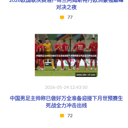
对决之夜
77
2026-05-24 12:43:50
中国男足主帅称已做好万全准备迎接下月世预赛生
死战全力冲击出线
72